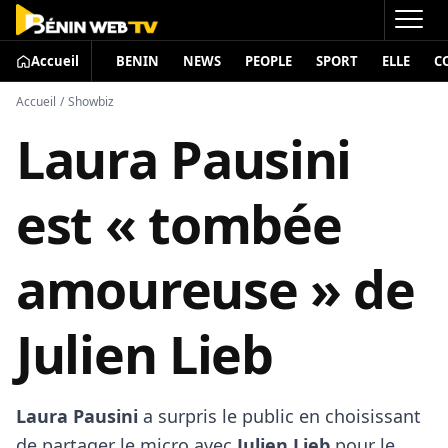
Accueil
BENIN
NEWS
PEOPLE
SPORT
ELLE
C
Accueil
/
Showbiz
Laura Pausini
est « tombée
amoureuse » de
Julien Lieb
Laura Pausini
a surpris le public en choisissant
de partager le micro avec
Julien Lieb
pour le