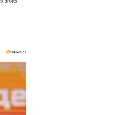
s droits
246
vues