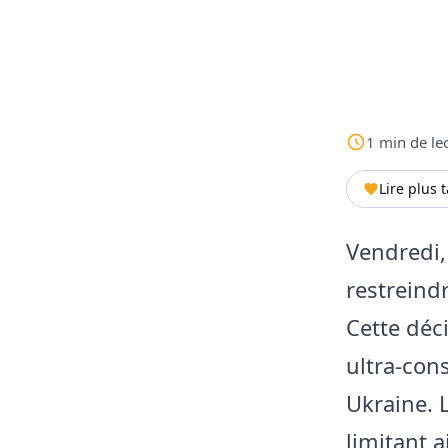
1
min
de le
Lire plus 
Vendredi,
restreind
Cette déc
ultra-cons
Ukraine. L
limitant a