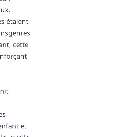
aux.
s étaient
ansgenres
ant, cette
enforçant
nit
s
es
enfant et