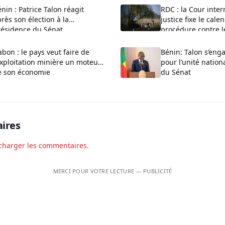
nin : Patrice Talon réagit
RDC : la Cour inter
rès son élection à la
justice fixe le cale
résidence du Sénat
procédure contre 
bon : le pays veut faire de
Bénin: Talon s’enga
exploitation minière un moteur
pour l’unité nationa
e son économie
du Sénat
ires
charger les commentaires.
MERCI POUR VOTRE LECTURE — PUBLICITÉ