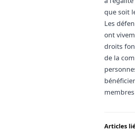
à l’égalit
que soit l
Les défen
ont viveme
droits fo
de la com
personnes
bénéficie
membres d
Articles li