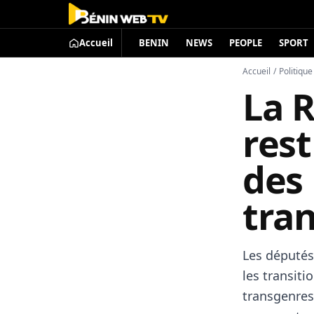
Accueil
BENIN
NEWS
PEOPLE
SPORT
Accueil
/
Politique
La R
rest
des
tra
Les députés 
les transiti
transgenres