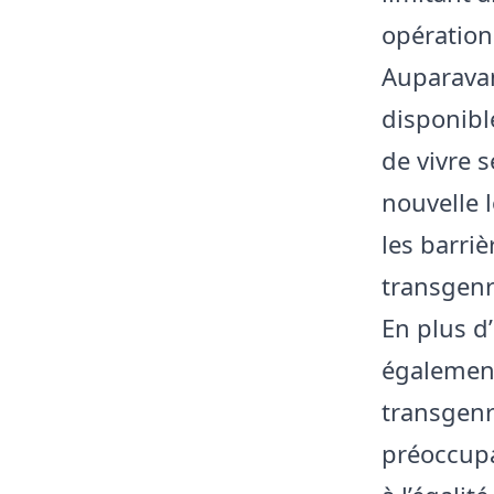
opération
Auparavan
disponibl
de vivre 
nouvelle 
les barriè
transgenr
En plus d’
également
transgenr
préoccupa