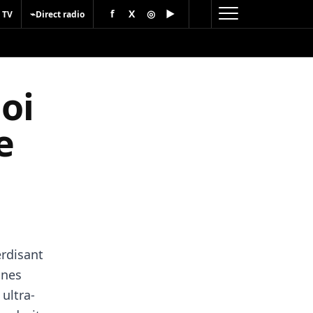
f
X
◎
▶
⌁
 TV
Direct radio
oi
e
erdisant
nnes
ultra-