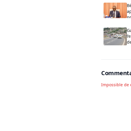
Bé
ap
p
Ga
l’
d
Commenta
Impossible de 