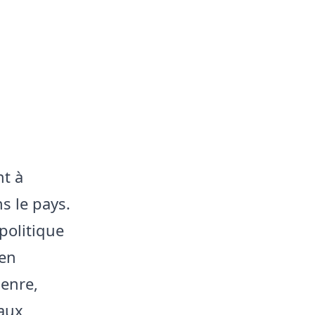
nt à
s le pays.
politique
 en
genre,
 aux