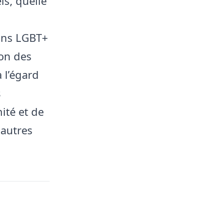
ls, quelle
ions LGBT+
ion des
 l’égard
s
ité et de
 autres