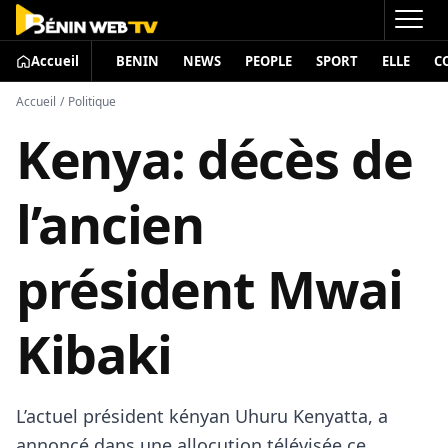
Accueil
BENIN
NEWS
PEOPLE
SPORT
ELLE
C
Accueil
/
Politique
Kenya: décès de
l’ancien
président Mwai
Kibaki
L’actuel président kényan Uhuru Kenyatta, a
annoncé dans une allocution télévisée ce