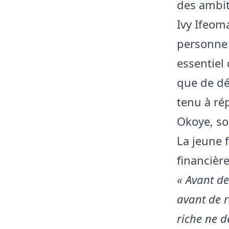
des ambi
Ivy Ifeom
personne a
essentiel 
que de dé
tenu à rép
Okoye, so
La jeune 
financièr
« Avant de
avant de r
riche ne d