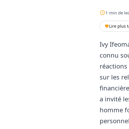
1
min
de le
Lire plus 
Ivy Ifeom
connu so
réactions
sur les r
financièr
a invité l
homme for
personnel