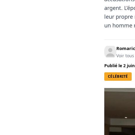
argent. L’é
leur propre 
un homme ri
Romari
Voir tous
Publié le
2 jui
CÉLÉBRITÉ