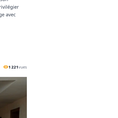
ivilégier
age avec
1 221
vues