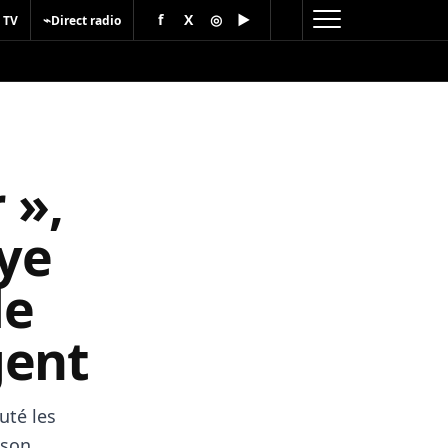
f
X
◎
▶
⌁
 TV
Direct radio
 »,
ye
le
gent
uté les
 son