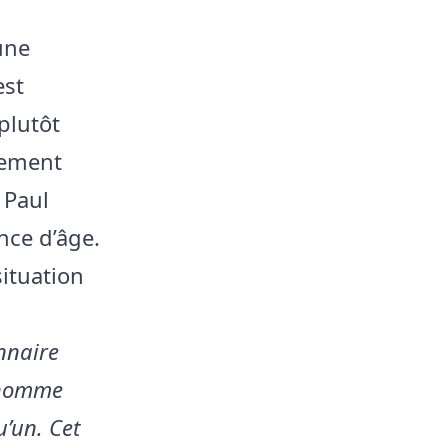
une
est
plutôt
lement
 Paul
nce d’âge.
situation
onnaire
 homme
u’un. Cet