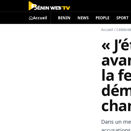
Accueil
BENIN
NEWS
PEOPLE
SPORT
Accueil
/
Célébrit
« J’
avan
la 
dém
cha
Dans un mes
accusations