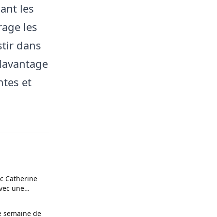
ant les
rage les
stir dans
 davantage
ntes et
ec Catherine
avec une
une semaine de