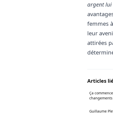
argent lui
avantages 
femmes à 
leur aven
attirées 
déterminé
Articles li
Ça commence 
changements d
Bollaert avec
nouveau psy
Guillaume Ple