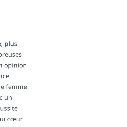
, plus
breuses
on opinion
ance
une femme
ec un
ussite
 au cœur