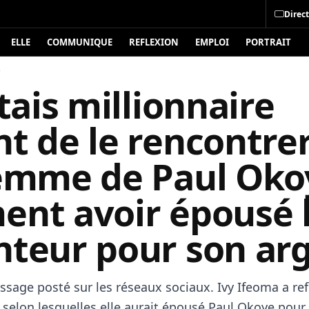
Direct
ELLE
COMMUNIQUE
REFLEXION
EMPLOI
PORTRAIT
é
étais millionnaire
t de le rencontrer
femme de Paul Oko
ent avoir épousé 
nteur pour son ar
sage posté sur les réseaux sociaux. Ivy Ifeoma a ref
 selon lesquelles elle aurait épousé Paul Okoye pour