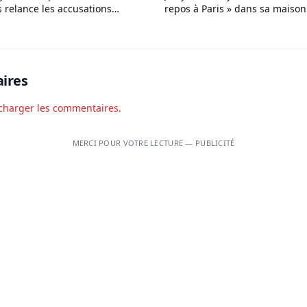
s relance les accusations
repos à Paris » dans sa maison
vec une fan mineure
d’Azur
ires
charger les commentaires.
MERCI POUR VOTRE LECTURE — PUBLICITÉ