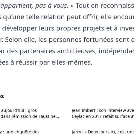
 appartient, pas à vous. »
Tout en reconnaiss
qu’une telle relation peut offrir, elle encou
développer leurs propres projets et à inve
ir. Selon elle, les personnes fortunées sont
par des partenaires ambitieuses, indépenda
es à réussir par elles-mêmes.
és
aujourd’hui : gros
Jean Imbert : son interview av
ans l’émission de Faustine
Ceylac en 2017 refait surface 
 un nouveau décor et un
phrase qui interpelle
y : une enquête des
Jarry : « Deux jours ici, c’est 