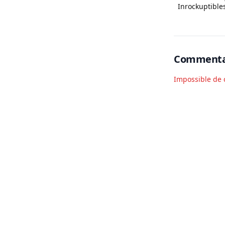
Inrockuptible
d’échanges a
Commenta
Impossible de 