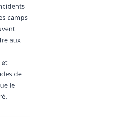
incidents
 des camps
uvent
dre aux
 et
odes de
que le
ré.