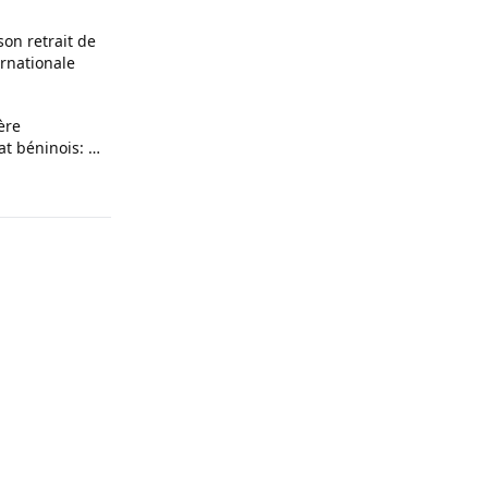
on retrait de
ernationale
ère
t béninois: la
re s’est tenue
onou