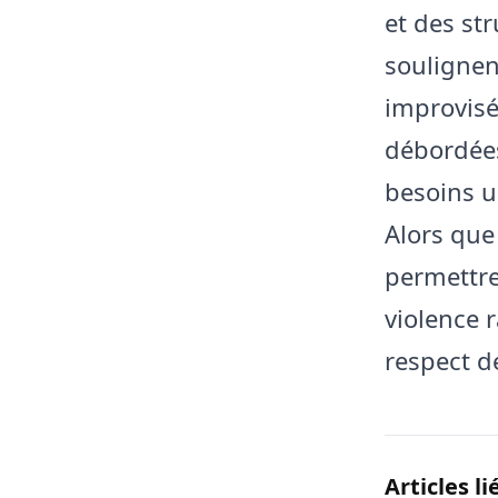
et des st
soulignen
improvisé
débordées
besoins u
Alors que 
permettre
violence r
respect de
Articles li