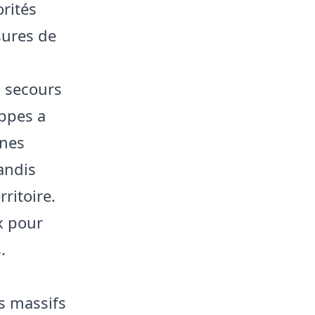
orités
sures de
s secours
appes a
nnes
andis
ritoire.
x pour
.
s massifs