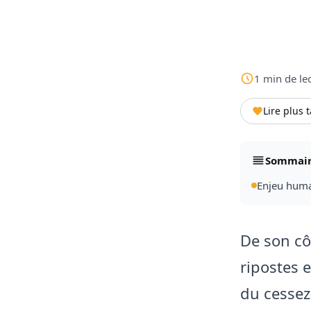
1
min
de le
Lire plus 
Sommai
Enjeu human
De son cô
ripostes e
du cessez