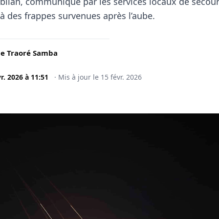
 bilan, communiqué par les services locaux de secour
à des frappes survenues après l’aube.
e Traoré Samba
vr. 2026
à
11:51
·
Mis à jour le
15 févr. 2026