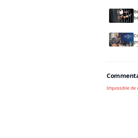
Bé
bé
pr
Cr
p
of
Commenta
Impossible de 