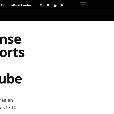
f
X
◎
▶
⌁
 TV
Direct radio
ense
orts
aube
rée en
is le 10