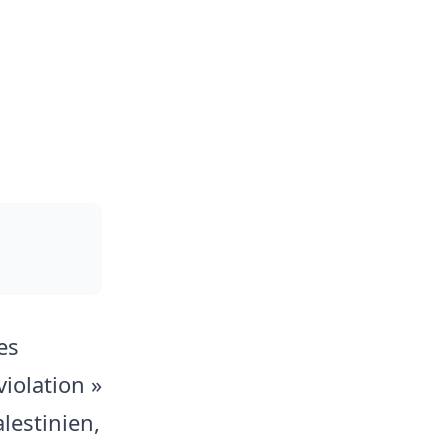
es
violation »
lestinien,