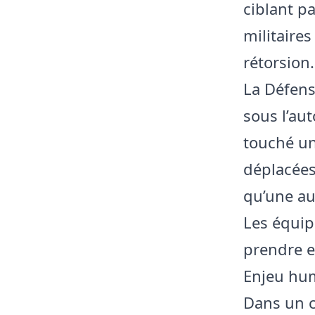
ciblant pa
militaire
rétorsion.
La Défens
sous l’au
touché un
déplacées
qu’une au
Les équip
prendre e
Enjeu hum
Dans un c