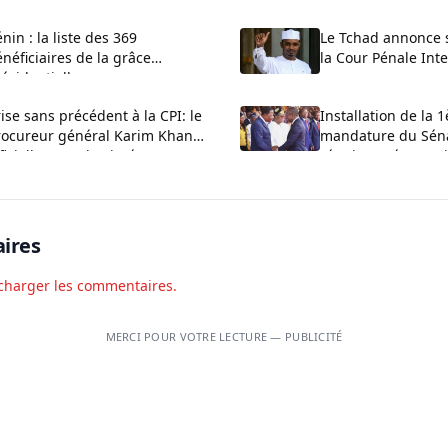
nin : la liste des 369
Le Tchad annonce s
néficiaires de la grâce
la Cour Pénale Int
ésidentielle
ise sans précédent à la CPI: le
Installation de la 1
rocureur général Karim Khan
mandature du Séna
ficiellement destitué
réunion préparatoi
ce vendredi à Cot
ires
charger les commentaires.
MERCI POUR VOTRE LECTURE — PUBLICITÉ