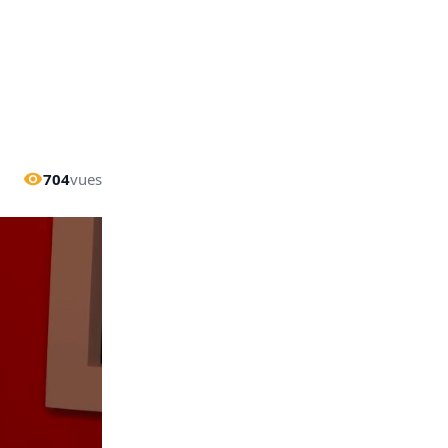
704
vues