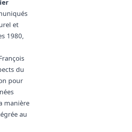
ier
mmuniqués
urel et
es 1980,
 François
pects du
ion pour
nnées
la manière
tégrée au