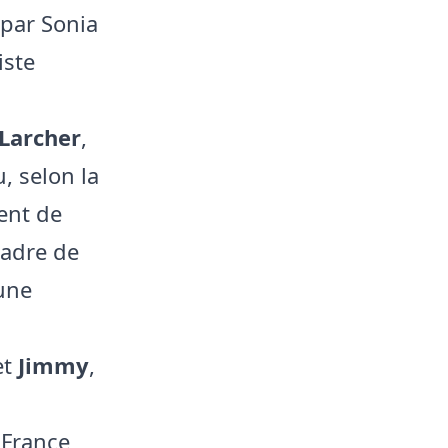
 par Sonia
iste
Larcher
,
, selon la
ent de
cadre de
une
et
Jimmy
,
 France