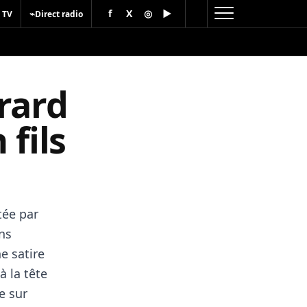
f
X
◎
▶
⌁
 TV
Direct radio
rard
 fils
tée par
ans
e satire
à la tête
e sur