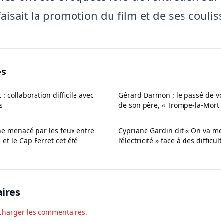
faisait la promotion du film et de ses coulis
és
 : collaboration difficile avec
Gérard Darmon : le passé de v
s
de son père, « Trompe‑la‑Mort
che menacé par les feux entre
Cypriane Gardin dit « On va m
et le Cap Ferret cet été
l’électricité » face à des difficu
ires
charger les commentaires.