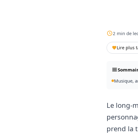
2
min
de le
Lire plus 
Sommai
Musique, an
Le long-
personnag
prend la t