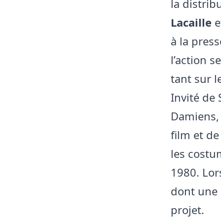
la distri
Lacaille
e
à la press
l’action 
tant sur l
Invité de 
Damiens, 
film et d
les costu
1980. Lor
dont une 
projet.