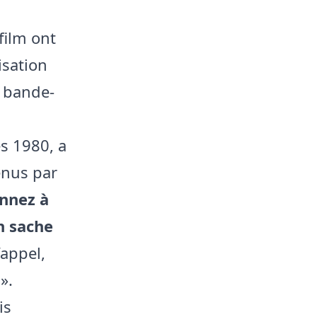
film ont
isation
a bande-
s 1980, a
enus par
onnez à
n sache
’appel,
».
is