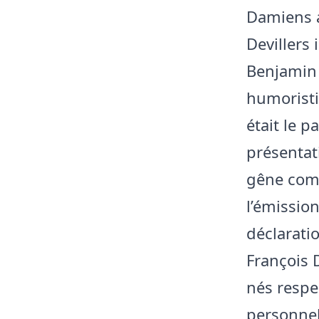
Damiens a
Devillers 
Benjamin 
humoristi
était le p
présentat
gêne comi
l’émissio
déclaratio
François 
nés respe
personnel