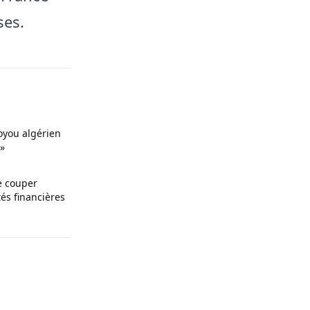
ses.
oyou algérien
 »
e couper
ltés financières