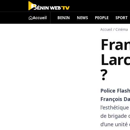
Accueil
BENIN
NEWS
PEOPLE
SPORT
Accueil
/
Cinéma
Fra
Larc
?
Police Flas
François D
l’esthétiqu
de brigade o
d’une unité 