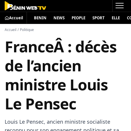
Accueil
BENIN
NEWS
PEOPLE
SPORT
ELLE
C
Accueil
/
Politique
FranceÂ : décès
de l’ancien
ministre Louis
Le Pensec
Louis Le Pensec, ancien ministre socialiste
reconnu pour son engagement politique et sa