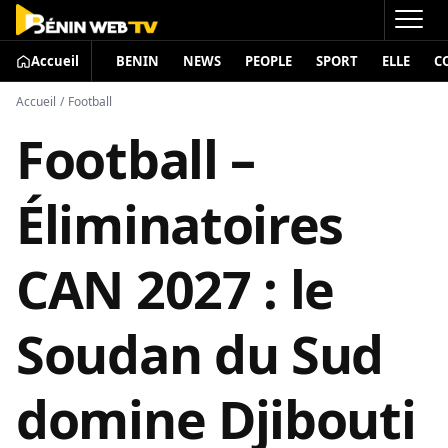
Accueil
BENIN
NEWS
PEOPLE
SPORT
ELLE
C
Accueil
/
Football
Football –
Éliminatoires
CAN 2027 : le
Soudan du Sud
domine Djibouti