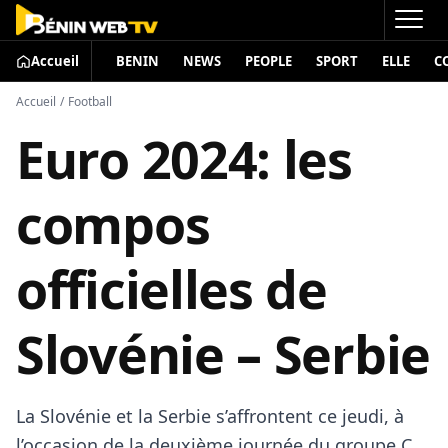
Accueil
BENIN
NEWS
PEOPLE
SPORT
ELLE
C
Accueil
/
Football
Euro 2024: les
compos
officielles de
Slovénie – Serbie
La Slovénie et la Serbie s’affrontent ce jeudi, à
l’occasion de la deuxième journée du groupe C