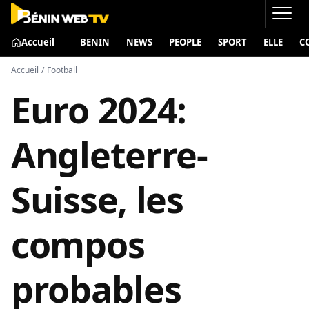
Accueil
BENIN
NEWS
PEOPLE
SPORT
ELLE
C
Accueil
/
Football
Euro 2024:
Angleterre-
Suisse, les
compos
probables