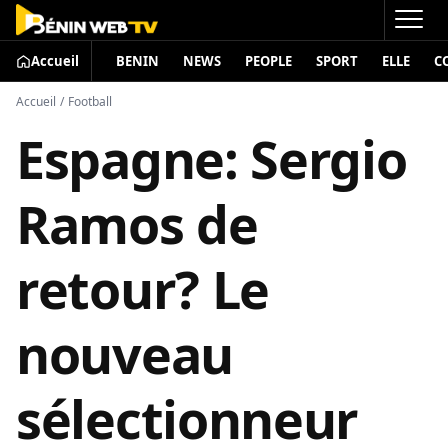
Accueil
BENIN
NEWS
PEOPLE
SPORT
ELLE
C
Accueil
/
Football
Espagne: Sergio
Ramos de
retour? Le
nouveau
sélectionneur