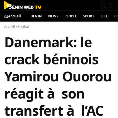
Accueil
BENIN
NEWS
PEOPLE
SPORT
ELLE
C
Accueil
/
Football
Danemark: le
crack béninois
Yamirou Ouorou
réagit à son
transfert à l’AC