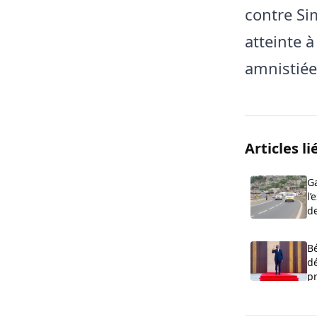
contre S
atteinte à
amnistiée
Articles li
Ga
l’
d
B
dé
pr
p