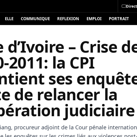
Direct
ELLE
COMMUNIQUE
REFLEXION
EMPLOI
PORTRAIT
 d’Ivoire – Crise d
-2011: la CPI
ntient ses enquête
e de relancer la
ération judiciaire
ang, procureur adjoint de la Cour pénale internationa
e les enquêtes sur les crimes liés aux violences post