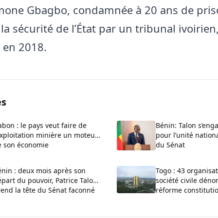
imone Gbagbo, condamnée à 20 ans de pris
 la sécurité de l’État par un tribunal ivoirie
 en 2018.
és
bon : le pays veut faire de
Bénin: Talon s’enga
exploitation minière un moteur
pour l’unité nationa
e son économie
du Sénat
énin : deux mois après son
Togo : 43 organisat
part du pouvoir, Patrice Talon
société civile déno
end la tête du Sénat façonné
réforme constituti
ar lui-même