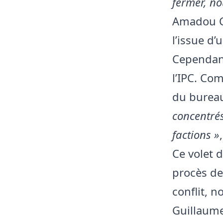
fermer, no
Amadou Co
l’issue d’
Cependant
l’IPC. Co
du bureau
concentrés
factions »
Ce volet 
procès de
conflit, 
Guillaume