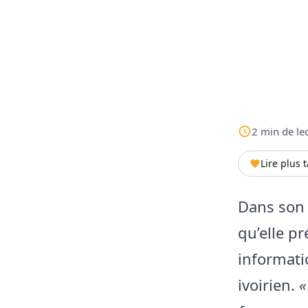
2
min
de le
Lire plus 
Dans son 
qu’elle p
informati
ivoirien.
«