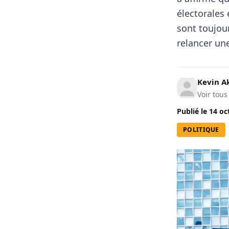
électorales
sont toujou
relancer une
Kevin A
Voir tous
Publié le
14 oc
POLITIQUE