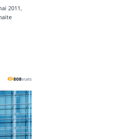
mai 2011,
haite
808
vues