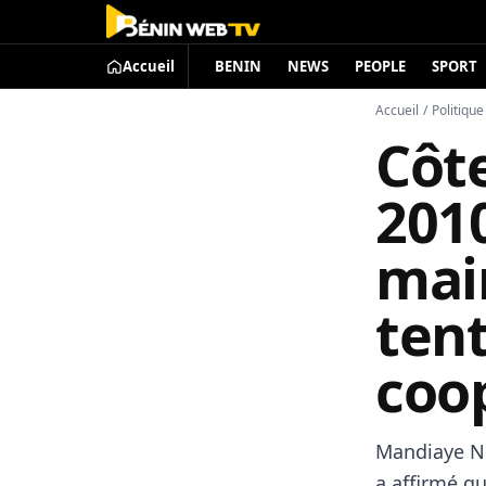
Accueil
BENIN
NEWS
PEOPLE
SPORT
Accueil
/
Politique
Côte
2010
mai
tent
coop
Mandiaye Ni
a affirmé qu