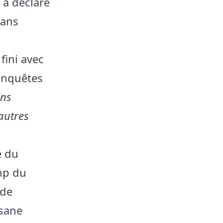
, a déclaré
dans
fini avec
 enquêtes
ons
 autres
e du
mp du
 de
ssane