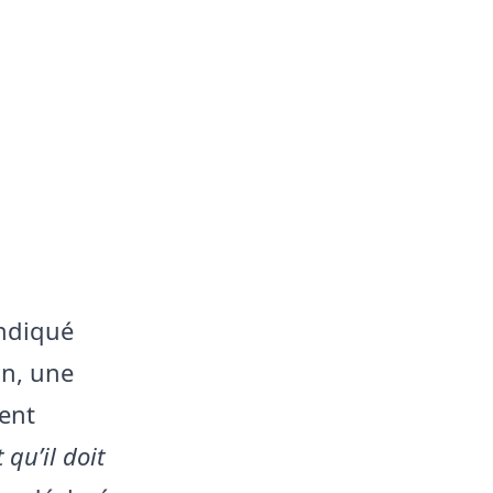
indiqué
an, une
ent
 qu’il doit