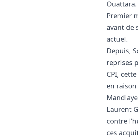
Ouattara.
Premier m
avant de 
actuel.
Depuis, S
reprises p
CPI, cett
en raison 
Mandiaye
Laurent G
contre l’h
ces acqui