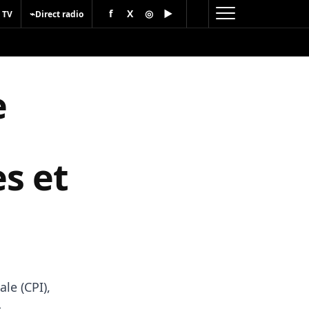
f
X
◎
▶
⌁
 TV
Direct radio
e
s et
le (CPI),
-