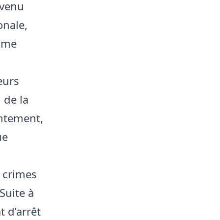
evenu
onale,
gime
eurs
 de la
entement,
ue
 crimes
Suite à
t d’arrêt