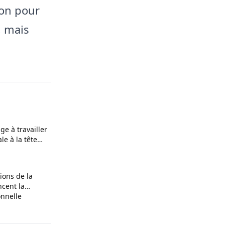
on pour
n, mais
ge à travailler
le à la tête
ions de la
ncent la
onnelle