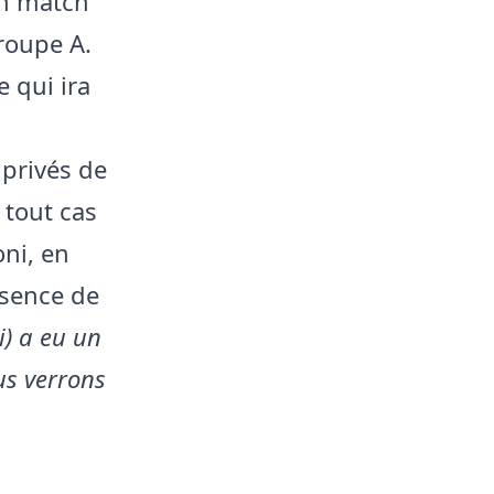
Un match
roupe A.
 qui ira
privés de
 tout cas
oni, en
bsence de
i) a eu un
us verrons