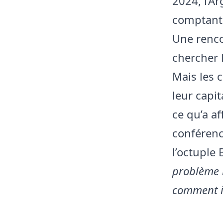
2024, l’A
comptant 
Une renco
chercher 
Mais les 
leur capit
ce qu’a a
conférenc
l’octuple 
problème l
comment il