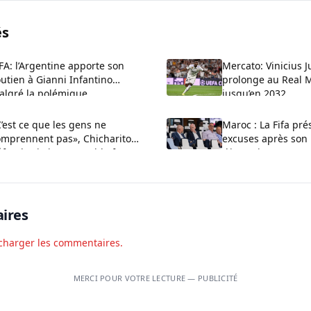
és
FA: l’Argentine apporte son
Mercato: Vinicius J
utien à Gianni Infantino
prolonge au Real 
algré la polémique
jusqu’en 2032
’est ce que les gens ne
Maroc : La Fifa pré
omprennent pas», Chicharito
excuses après son 
fend Cristiano Ronaldo face
d’investissements p
x critiques sur son arrogance
réaffirme son souti
ires
charger les commentaires.
MERCI POUR VOTRE LECTURE — PUBLICITÉ