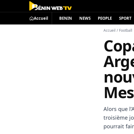
Accueil
BENIN
NEWS
PEOPLE
SPORT
Accueil
/
Football
Cop
Arg
nouv
Mes
Alors que l’
troisième j
pourrait fai