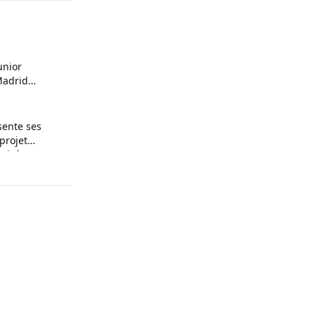
unior
Madrid
sente ses
projet
rivés et
en à Infantino