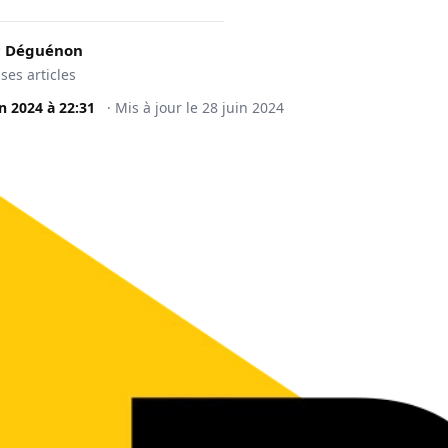
c Déguénon
 ses articles
in 2024
à
22:31
·
Mis à jour le
28 juin 2024