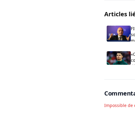
Articles li
FI
so
m
«C
c
dé
au
Commenta
Impossible de 