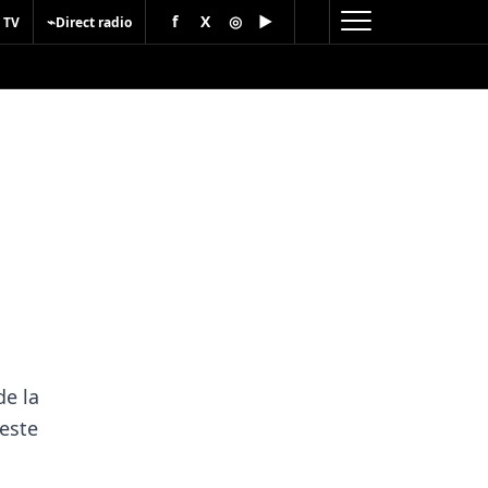
f
X
◎
▶
⌁
 TV
Direct radio
de la
leste