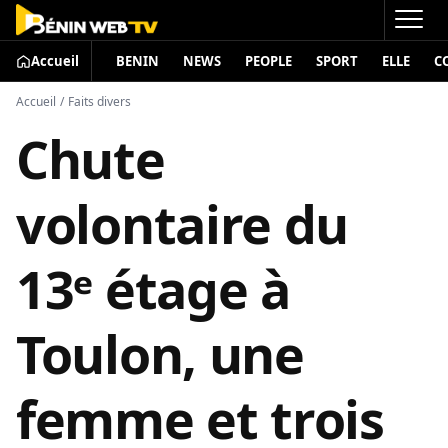
Accueil
BENIN
NEWS
PEOPLE
SPORT
ELLE
C
Accueil
/
Faits divers
Chute
volontaire du
13ᵉ étage à
Toulon, une
femme et trois