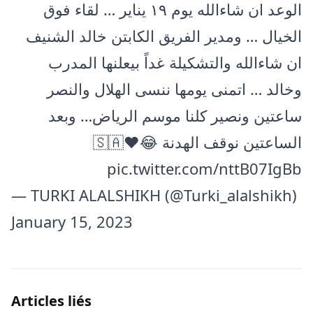
الوعد ان شاءالله يوم ١٩ يناير … لقاء فوق
الخيال … ومدير الفريق الكابتن خالد الشنيف
ان شاءالله والتشكيلة غداً بيعلنها المدرب
وخالد … اتمنى يومها ننسى الهلال والنصر
ساعتين ونصير كلنا موسم الرياض… وبعد
الساعتين نوقف الهدنة 😂🇸🇦❤️
pic.twitter.com/nttB07IgBb
— TURKI ALALSHIKH (@Turki_alalshikh)
January 15, 2023
Articles liés