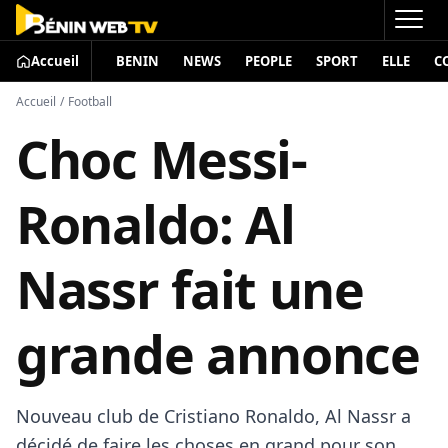
Accueil
BENIN
NEWS
PEOPLE
SPORT
ELLE
C
Accueil
/
Football
Choc Messi-
Ronaldo: Al
Nassr fait une
grande annonce
Nouveau club de Cristiano Ronaldo, Al Nassr a
décidé de faire les choses en grand pour son