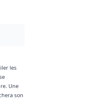
ler les
se
ire. Une
chera son