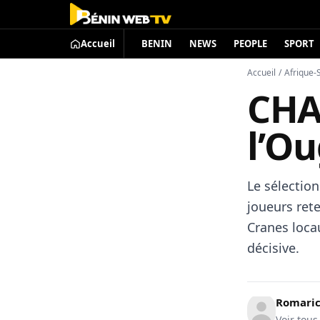
Accueil
BENIN
NEWS
PEOPLE
SPORT
Accueil
/
Afrique-
CHAN
l’Ou
Le sélection
joueurs ret
Cranes loca
décisive.
Romari
Voir tous