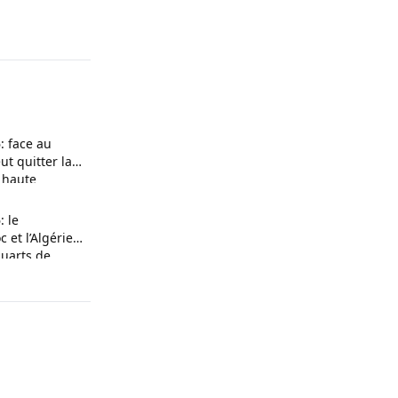
: face au
ut quitter la
e haute
 le
 et l’Algérie
quarts de