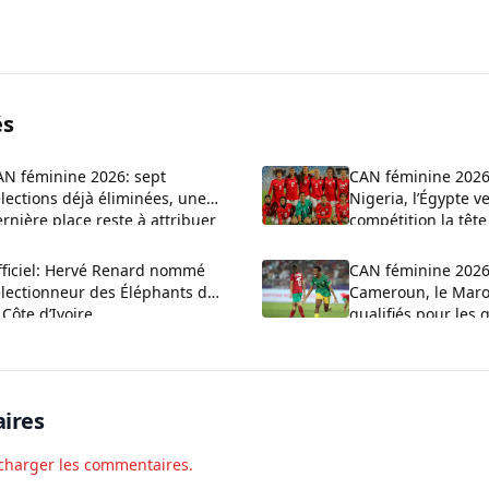
és
AN féminine 2026: sept
CAN féminine 2026
lections déjà éliminées, une
Nigeria, l’Égypte ve
rnière place reste à attribuer
compétition la têt
fficiel: Hervé Renard nommé
CAN féminine 2026:
électionneur des Éléphants de
Cameroun, le Maroc
 Côte d’Ivoire
qualifiés pour les 
finale
ires
charger les commentaires.