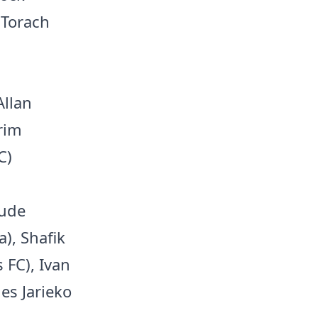
 Torach
Allan
rim
C)
Jude
a), Shafik
 FC), Ivan
es Jarieko