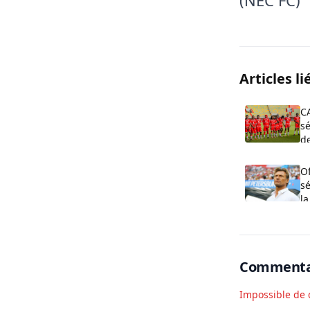
(NEC FC)
Articles li
C
sé
de
O
s
la
Commenta
Impossible de 