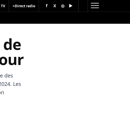
f
X
◎
▶
⌁
 TV
Direct radio
e de
tour
te des
2024. Les
on