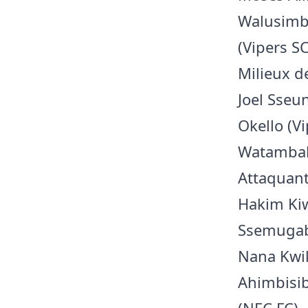
Walusimbi
(Vipers S
Milieux d
Joel Sseu
Okello (V
Watambala
Attaquan
Hakim Kiw
Ssemugabi 
Nana Kwik
Ahimbisib