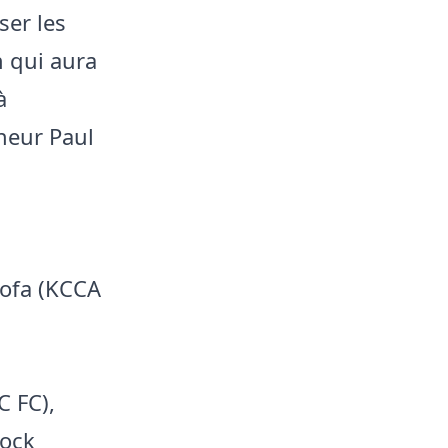
ser les
 qui aura
à
nneur Paul
ofa (KCCA
 FC),
nock