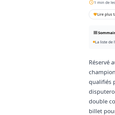
1
min
de le
Lire plus 
Sommai
La liste de
Réservé a
championn
qualifiés
disputero
double co
billet po