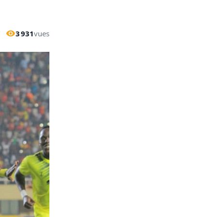
3 931
vues