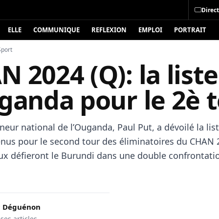
Direct
ELLE
COMMUNIQUE
REFLEXION
EMPLOI
PORTRAIT
Sport
 2024 (Q): la list
ganda pour le 2è 
neur national de l’Ouganda, Paul Put, a dévoilé la lis
enus pour le second tour des éliminatoires du CHAN 
ux défieront le Burundi dans une double confrontati
c Déguénon
 ses articles