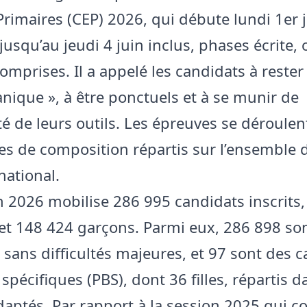
Primaires (CEP) 2026, qui débute lundi 1er j
usqu’au jeudi 4 juin inclus, phases écrite, o
omprises. Il a appelé les candidats à rester
anique », à être ponctuels et à se munir de
ité de leurs outils. Les épreuves se déroule
es de composition répartis sur l’ensemble 
 national.
n 2026 mobilise 286 995 candidats inscrits
s et 148 424 garçons. Parmi eux, 286 898 so
 sans difficultés majeures, et 97 sont des 
spécifiques (PBS), dont 36 filles, répartis 
daptés. Par rapport à la session 2025 qui c