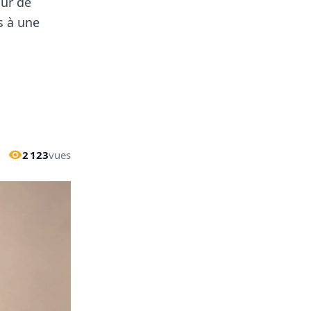
our de
s à une
2 123
vues