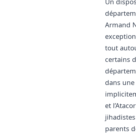
Un disposi
départem
Armand Nat
exception
tout auto
certains 
départeme
dans une 
implicite
et l’Atac
jihadiste
parents d