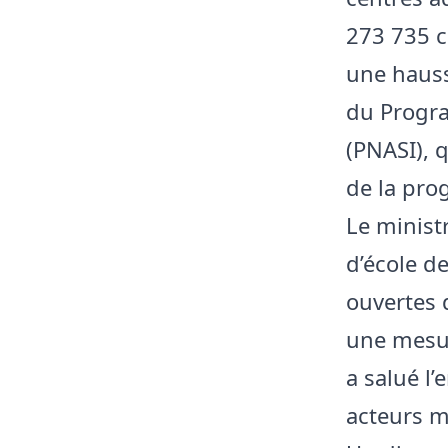
273 735 c
une hauss
du Progra
(PNASI), 
de la prog
Le ministr
d’école d
ouvertes 
une mesur
a salué l
acteurs m