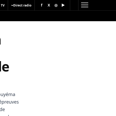
f
X
◎
▶
⌁
 TV
Direct radio
n
le
Kouyéma
 épreuves
 de