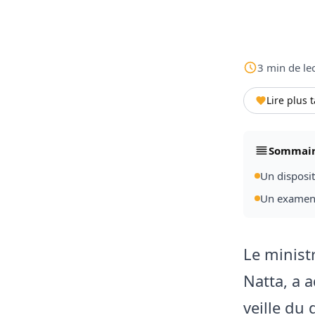
3
min
de le
Lire plus 
Sommai
Un disposit
Un examen 
Le minist
Natta, a 
veille du