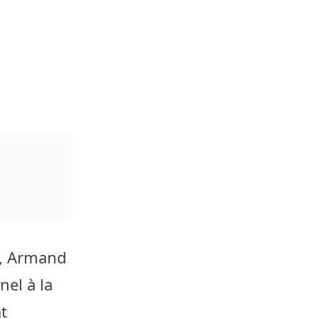
e, Armand
el à la
t