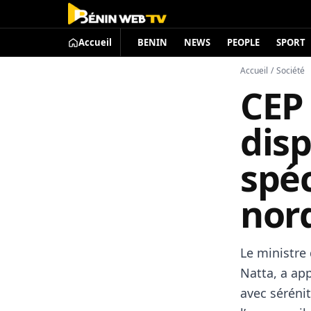
Accueil
BENIN
NEWS
PEOPLE
SPORT
Accueil
/
Société
CEP 
disp
spéc
nor
Le ministre
Natta, a ap
avec sérénit