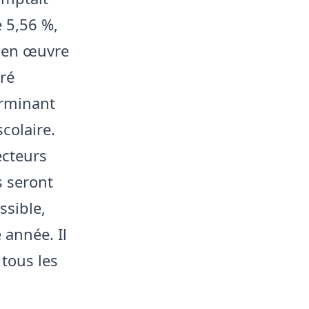
e 5,56 %,
 en œuvre
ré
erminant
colaire.
ecteurs
s seront
ssible,
 année. Il
tous les