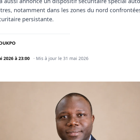
 a aussi annoncé un dispositif sécuritaire spécial aut
ntres, notamment dans les zones du nord confrontée
uritaire persistante.
NOUKPO
i 2026
à
23:00
·
Mis à jour le
31 mai 2026