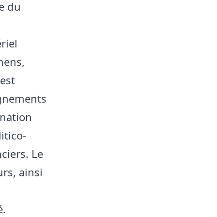
le du
riel
mens,
est
ignements
ination
itico-
ciers. Le
rs, ainsi
é.