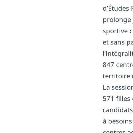
d’Études 
prolonge j
sportive c
et sans p
l’intégral
847 centr
territoire
La sessio
571 fille
candidats
à besoins 
centres a