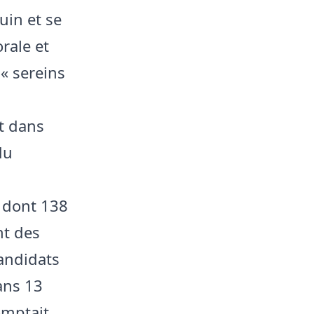
uin et se
rale et
 « sereins
nt dans
du
, dont 138
nt des
candidats
dans 13
omptait