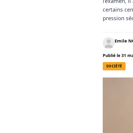
l’examen, il
certains ce
pression séc
Emile 
Publié le
31 ma
SOCIÉTÉ