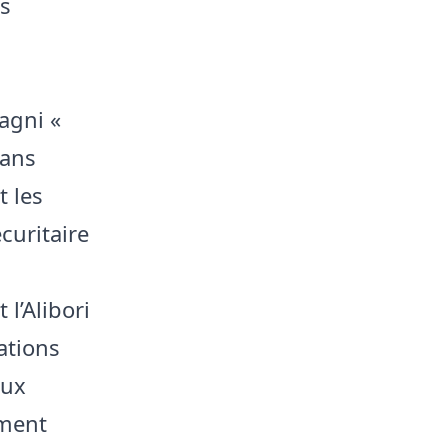
ns
agni «
dans
 les
curitaire
l’Alibori
ations
aux
ement