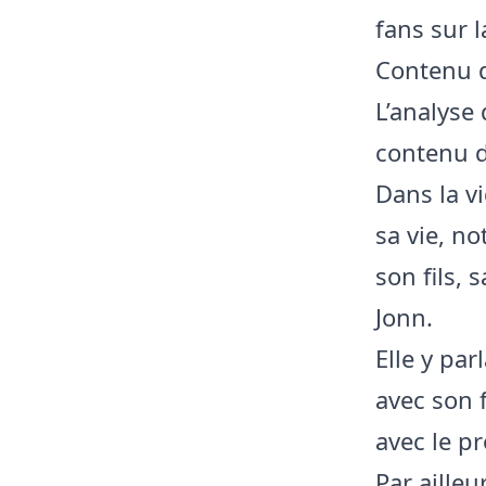
fans sur l
Contenu de
L’analyse
contenu d
Dans la v
sa vie, n
son fils,
Jonn.
Elle y pa
avec son 
avec le p
Par aille