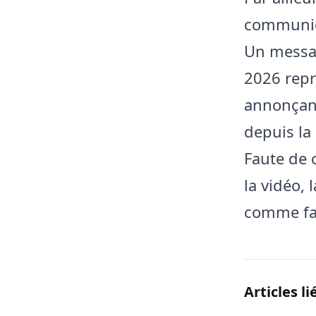
communiqu
Un messag
2026 repr
annonçant
depuis la
Faute de 
la vidéo,
comme fa
Articles li