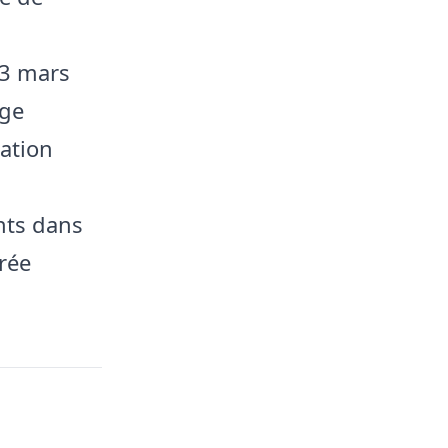
23 mars
age
ation
nts dans
rée