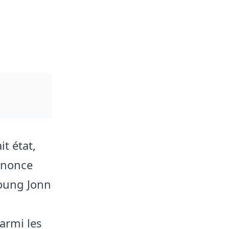
t état,
nnonce
Young Jonn
armi les