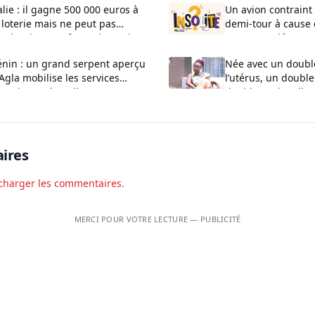
alie : il gagne 500 000 euros à
Un avion contraint 
 loterie mais ne peut pas
demi-tour à cause
ucher l’argent faute de papiers
ayant appelé son e
Bluetooth “bombe”
énin : un grand serpent aperçu
Née avec un doubl
Agla mobilise les services
l’utérus, un double
restiers et la police
double vagin, elle
calvaire
ires
charger les commentaires.
MERCI POUR VOTRE LECTURE — PUBLICITÉ