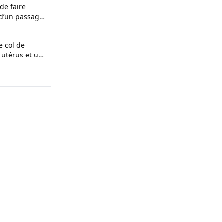
de faire
 d’un passager
nceinte
e col de
 utérus et un
 raconte son