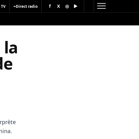
f
X
◎
▶
⌁
 TV
Direct radio
 la
de
rprète
mina.