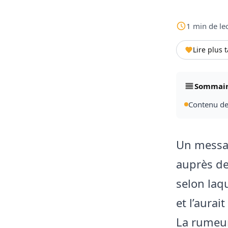
1
min
de le
Lire plus 
Sommai
Contenu de 
Un messag
auprès de
selon laq
et l’aurai
La rumeur