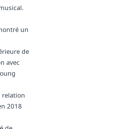
 musical.
 montré un
érieure de
on avec
 Young
 relation
 en 2018
ié de