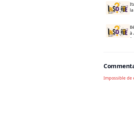
It
la
to
B
à 
fo
Commenta
Impossible de 