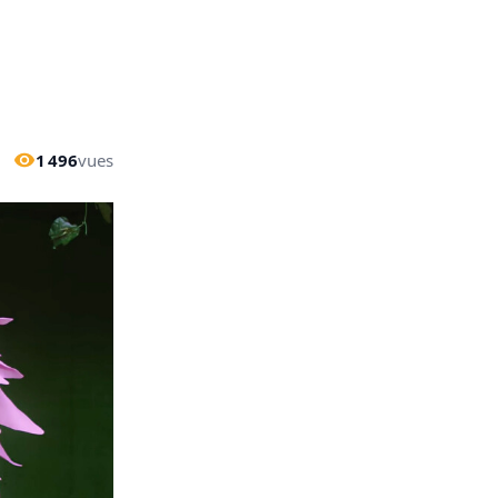
1 496
vues