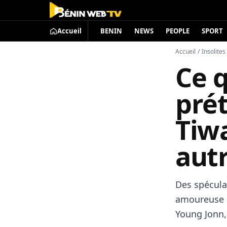
Accueil
BENIN
NEWS
PEOPLE
SPORT
Accueil
/
Insolites
Ce q
pré
Tiw
aut
Des spéculat
amoureuse e
Young Jonn, 