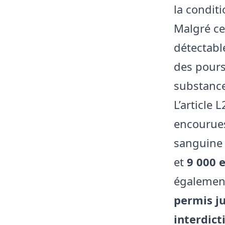
la condit
Malgré ce
détectabl
des poursu
substance
L’article 
encourues
sanguine 
et
9 000 
également
permis ju
interdict