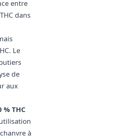
nce entre
e THC dans
 mais
THC. Le
outiers
lyse de
ur aux
 0 % THC
tilisation
 chanvre à