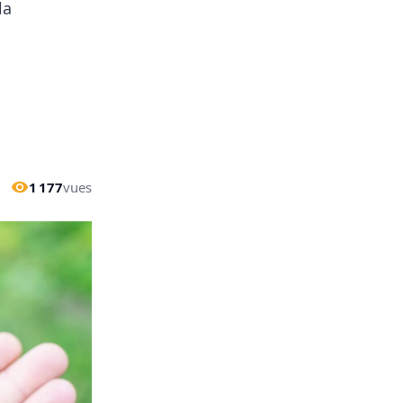
la
1 177
vues