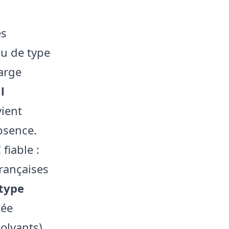
es
u de type
large
l
vient
bsence.
fiable :
rançaises
type
tée
olvants),