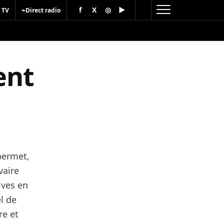
f
X
◎
▶
⌁
 TV
Direct radio
ent
permet,
vaire
ives en
el de
re et