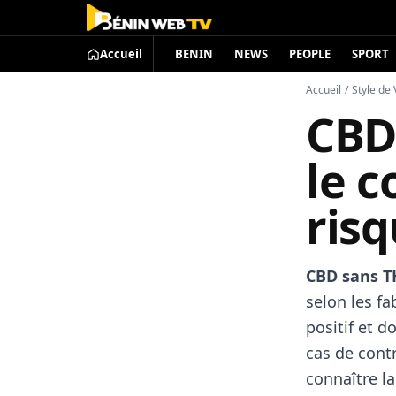
Accueil
BENIN
NEWS
PEOPLE
SPORT
Accueil
/
Style de 
CBD
le 
ris
CBD sans T
selon les fa
positif et 
cas de contr
connaître la