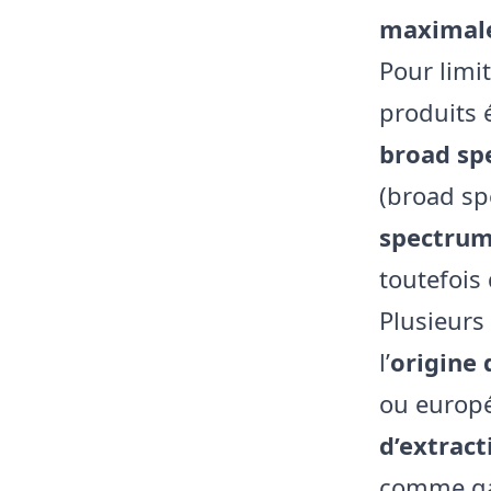
maximale
Pour limit
produits 
broad sp
(broad sp
spectru
toutefois
Plusieurs 
l’
origine 
ou europé
d’extract
comme gar