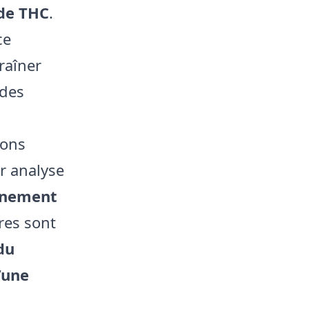
 de THC
.
ce
raîner
 des
ions
r analyse
onnement
res sont
du
’une