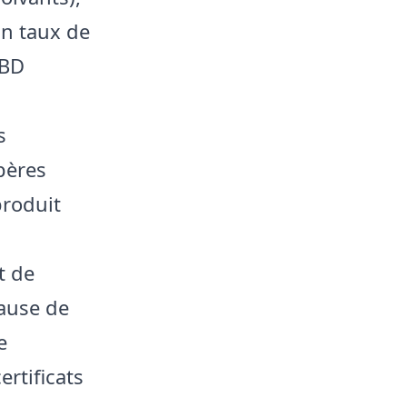
un taux de
CBD
s
pères
produit
t de
ause de
e
rtificats