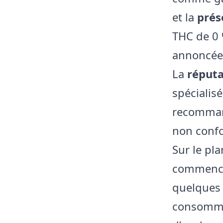
et la
prés
THC de 0 
annoncée
La
réputa
spécialis
recommand
non conf
Sur le pl
commencer
quelques 
consommat