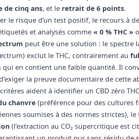
 de cinq ans
, et le
retrait de 6 points
.
er le risque d’un test positif, le recours à d
étiquetés et analysés comme
« 0 % THC »
o
ectrum
peut être une solution : le spectre 
ectrum) exclut le THC, contrairement au
ful
m
qui en contient une faible quantité. Il con
 d’exiger la preuve documentaire de cette a
critères aident à identifier un CBD zéro THC 
du chanvre
(préférence pour des cultures f
ennes soumises à des normes strictes), le
ion
(l’extraction au CO₂ supercritique est ci
antissant un produit pur sans résidu de s