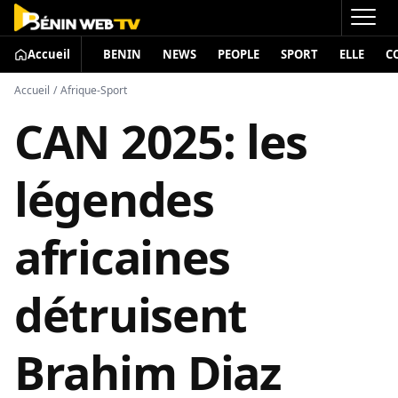
Accueil
BENIN
NEWS
PEOPLE
SPORT
ELLE
C
Accueil
/
Afrique-Sport
CAN 2025: les
légendes
africaines
détruisent
Brahim Diaz