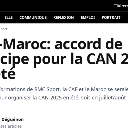
Direct
ELLE
COMMUNIQUE
REFLEXION
EMPLOI
PORTRAIT
Sport
-Maroc: accord de
ncipe pour la CAN 
été
nformations de RMC Sport, la CAF et le Maroc se serai
r organiser la CAN 2025 en été, soit en juillet/août
c Déguénon
 ses articles