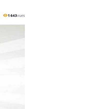
1 643
vues