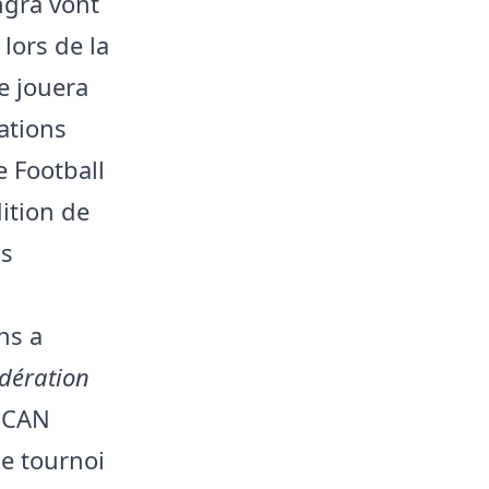
ngra vont
lors de la
e jouera
ations
e Football
ition de
us
ns a
édération
a CAN
le tournoi