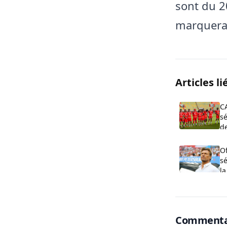
sont du 2
marquerai
Articles li
C
sé
de
O
s
la
Commenta