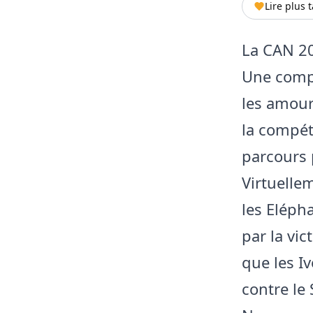
Lire plus 
La CAN 20
Une compé
les amour
la compéti
parcours
Virtuelle
les Eléph
par la vi
que les Iv
contre le 