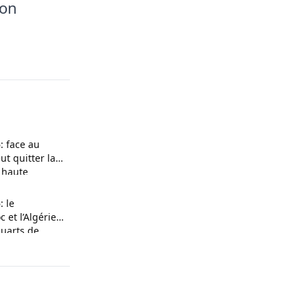
ion
: face au
ut quitter la
e haute
 le
 et l’Algérie
quarts de