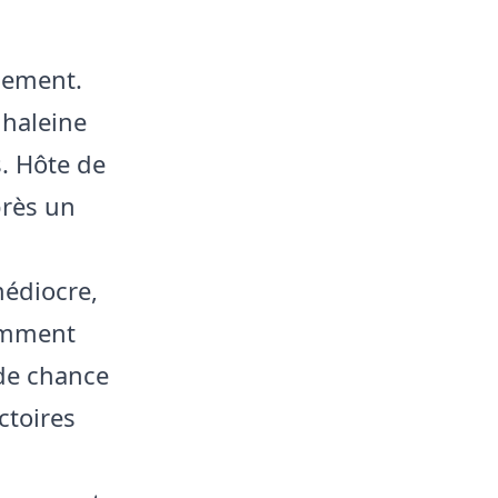
uement.
 haleine
. Hôte de
près un
édiocre,
tamment
nde chance
ctoires