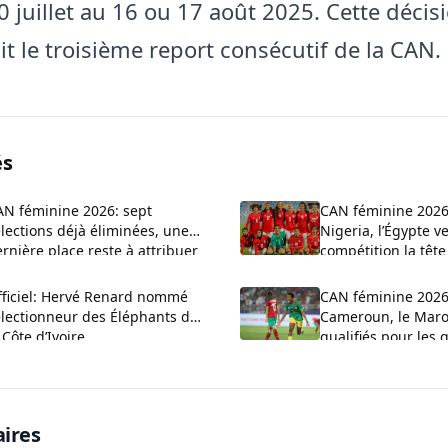
0 juillet au 16 ou 17 août 2025. Cette décis
t le troisième report consécutif de la CAN.
és
AN féminine 2026: sept
CAN féminine 2026
lections déjà éliminées, une
Nigeria, l’Égypte ve
rnière place reste à attribuer
compétition la têt
fficiel: Hervé Renard nommé
CAN féminine 2026:
électionneur des Éléphants de
Cameroun, le Maroc
 Côte d’Ivoire
qualifiés pour les 
finale
ires