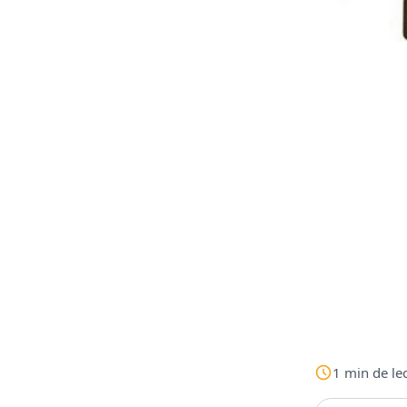
1
min
de le