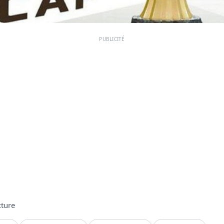
PUBLICITÉ
cture