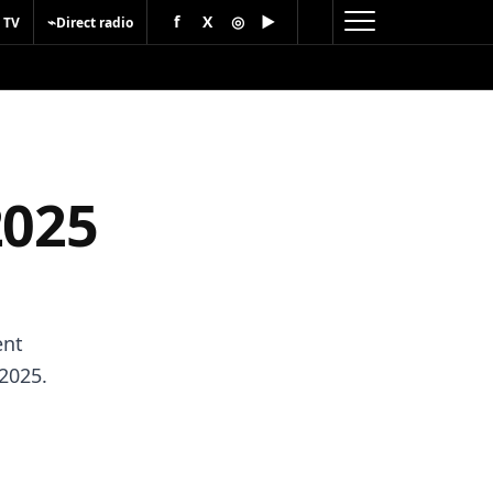
f
X
◎
▶
⌁
 TV
Direct radio
2025
ent
 2025.