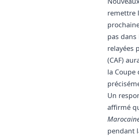
Nouveaux 
remettre l
prochaine
pas dans 
relayées 
(CAF) aur
la Coupe 
préciséme
Un respon
affirmé q
Marocaine
pendant l