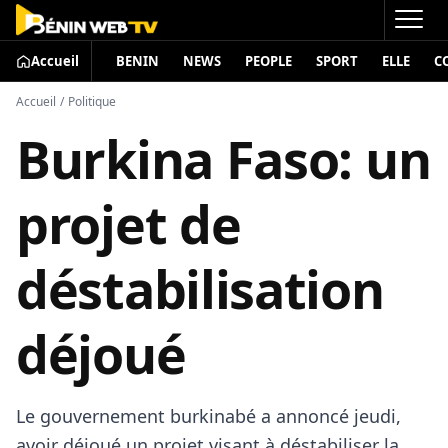
Accueil
BENIN
NEWS
PEOPLE
SPORT
ELLE
C
Accueil
/
Politique
Burkina Faso: un
projet de
déstabilisation
déjoué
Le gouvernement burkinabé a annoncé jeudi,
avoir déjoué un projet visant à déstabiliser la