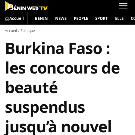
Accueil
BENIN
NEWS
PEOPLE
SPORT
ELLE
C
Accueil
/
Politique
Burkina Faso :
les concours de
beauté
suspendus
jusqu’à nouvel