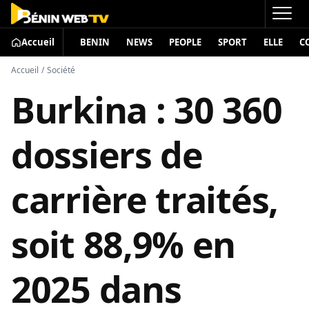
Accueil
BENIN
NEWS
PEOPLE
SPORT
ELLE
C
Accueil
/
Société
Burkina : 30 360
dossiers de
carrière traités,
soit 88,9% en
2025 dans