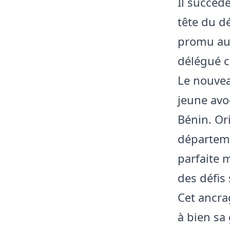
Il succède
tête du d
promu au 
délégué ch
​Le nouve
jeune avo
Bénin. Ori
départem
parfaite 
des défis 
Cet ancra
à bien sa