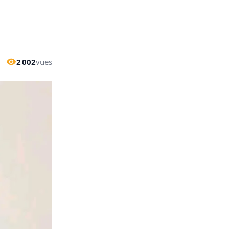
2 002
vues