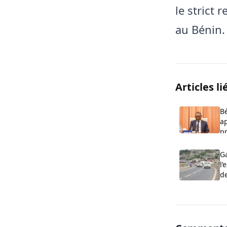
le strict 
au Bénin.
Articles li
Bé
ap
p
Ga
l’
d