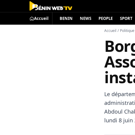
Accueil
BENIN
NEWS
PEOPLE
SPORT
Accueil
/
Politique
Bor
Ass
inst
​Le départe
administrat
Abdoul Chak
lundi 8 juin