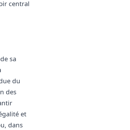
ir central
 de sa
a
ndue du
on des
antir
égalité et
ou, dans