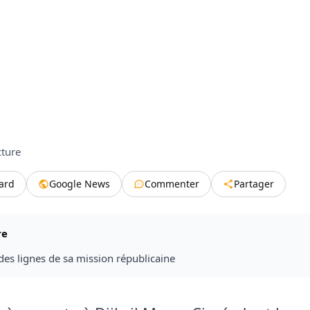
cture
tard
Google News
Commenter
Partager
re
des lignes de sa mission républicaine