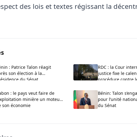
respect des lois et textes régissant la décent
és
nin : Patrice Talon réagit
RDC : la Cour inter
rès son élection à la
justice fixe le cale
résidence du Sénat
procédure contre 
bon : le pays veut faire de
Bénin: Talon s’enga
exploitation minière un moteur
pour l’unité nationa
e son économie
du Sénat