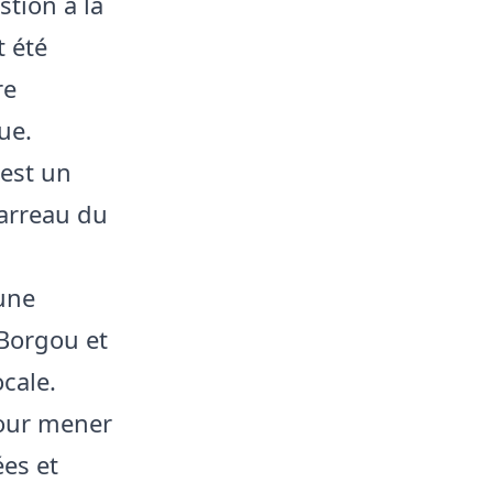
stion à la
 été
re
ue.
 est un
barreau du
une
 Borgou et
ocale.
pour mener
es et