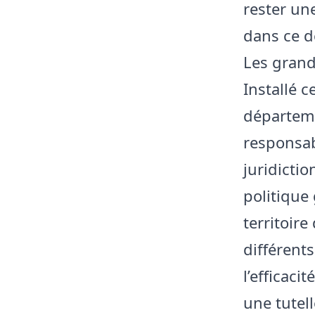
rester un
dans ce d
​Les gran
​Installé 
départeme
responsab
juridictio
politique
territoire
différents
l’efficaci
une tutel