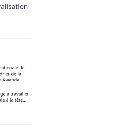
ralisation
nationale de
ndrier de la
le Rwanda
ge à travailler
le à la tête