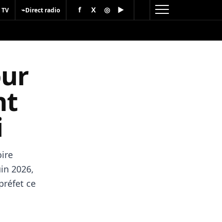
f
X
◎
▶
⌁
 TV
Direct radio
our
nt
i
ire
in 2026,
préfet ce