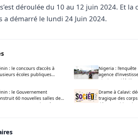
s’est déroulée du 10 au 12 juin 2024. Et la 
s a démarré le lundi 24 Juin 2024.
és
nin : le concours d’accès à
Nigeria : l’enquête
usieurs écoles publiques
agence d’investiss
uvert pour 2026-2027
plusieurs défaillan
administratives
énin : le Gouvernement
Drame à Calavi: dé
nstruit 60 nouvelles salles de
tragique des corps
asse au CEG La Verdure à
décomposition d’u
uèdo
Kansounkpa
ires