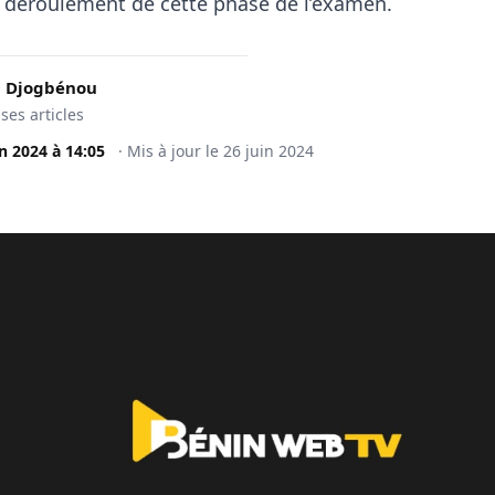
e déroulement de cette phase de l’examen.
 Djogbénou
 ses articles
in 2024
à
14:05
·
Mis à jour le
26 juin 2024