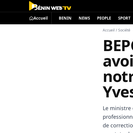
Accueil
BENIN
NEWS
PEOPLE
SPORT
Accueil
/
Société
BEP
avoi
notr
Yve
Le ministre
professionne
de correcti