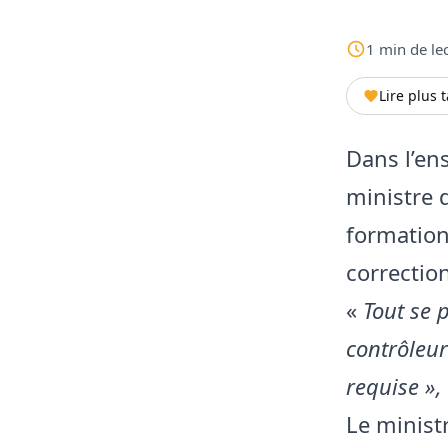
1
min
de le
Lire plus 
Dans l’en
ministre 
formation 
correctio
«
Tout se 
contrôleur
requise »,
Le minist