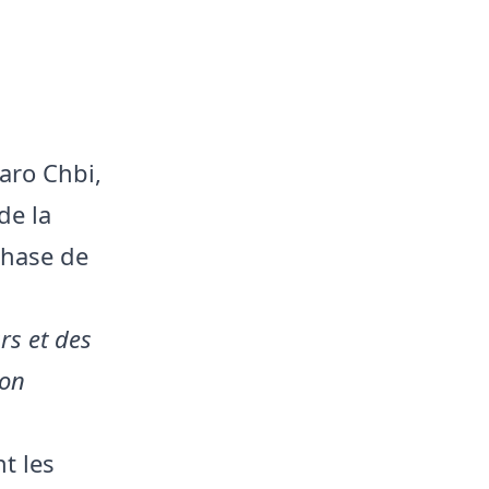
aro Chbi,
de la
 phase de
urs et des
ion
t les