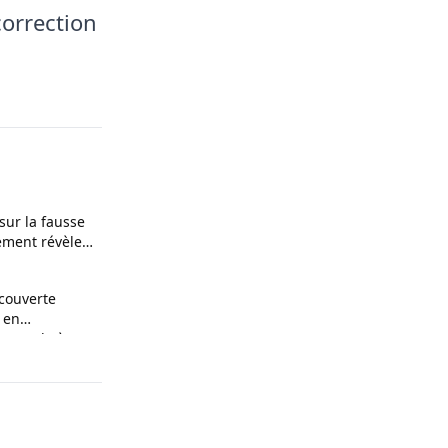
correction
 sur la fausse
ement révèle
ces
couverte
 en
n couple à