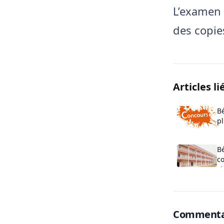
L’examen 
des copie
Articles li
Bé
pl
o
B
co
cl
O
Commenta