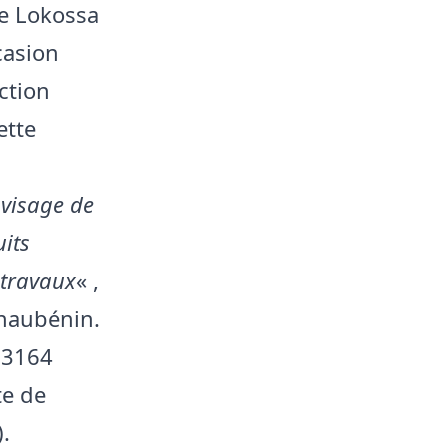
e Lokossa
casion
ction
ette
i visage de
uits
 travaux
« ,
4haubénin.
 63164
te de
.