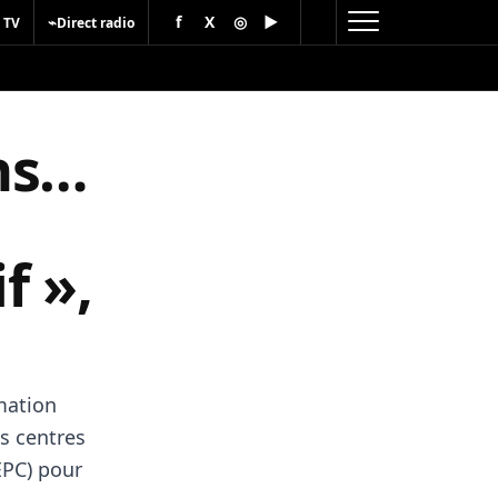
f
X
◎
▶
⌁
 TV
Direct radio
ns…
f »,
mation
es centres
EPC) pour