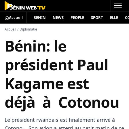
Accueil
BENIN
NEWS
PEOPLE
SPORT
ELLE
C
Accueil
/
Diplomatie
Bénin: le
président Paul
Kagame est
déjà à Cotonou
Le président rwandais est finalement arrivé à
Cotonou. Son avion a atterri au petit matin de ce