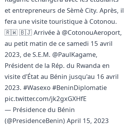
et entrepreneurs de Sèmè City. Après, il
fera une visite touristique à Cotonou.
🇷🇼 🇧🇯 Arrivée à
@CotonouAeroport
,
au petit matin de ce samedi 15 avril
2023, de S.E.M.
@PaulKagame
,
Président de la Rép. du Rwanda en
visite d’État au Bénin jusqu'au 16 avril
2023.
#Wasexo
#BeninDiplomatie
pic.twitter.com/jk2gxGXHfE
— Présidence du Bénin
(@PresidenceBenin)
April 15, 2023