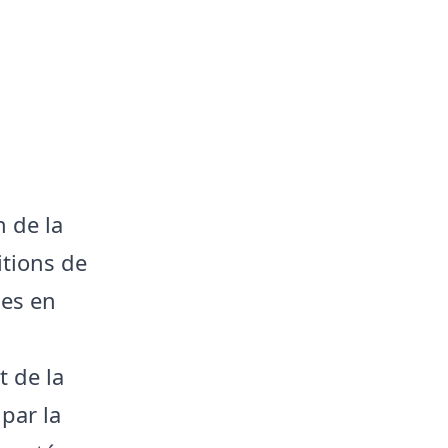
n de la
itions de
les en
t de la
par la