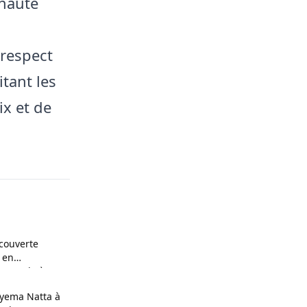
nauté
respect
itant les
ix et de
couverte
 en
n couple à
yema Natta à