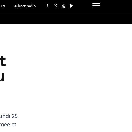
f
X
◎
▶
⌁
 TV
Direct radio
t
u
undi 25
ômée et