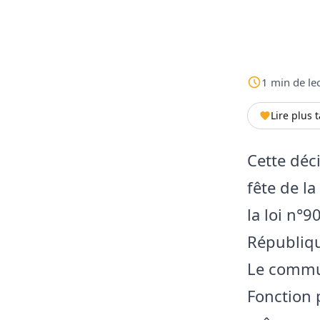
1
min
de le
Lire plus 
Cette déci
fête de l
la loi n°9
Républiqu
Le commun
Fonction 