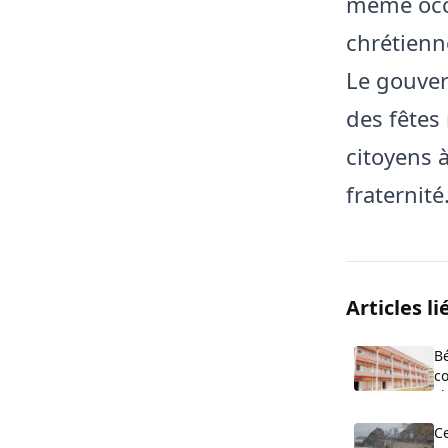
même occ
chrétienn
Le gouver
des fêtes 
citoyens 
fraternité
Articles li
B
co
cl
O
C