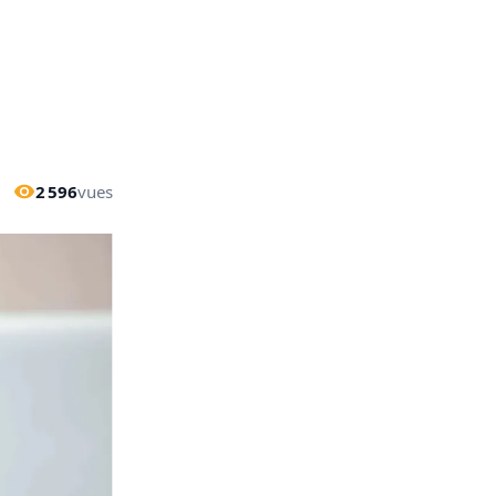
2 596
vues