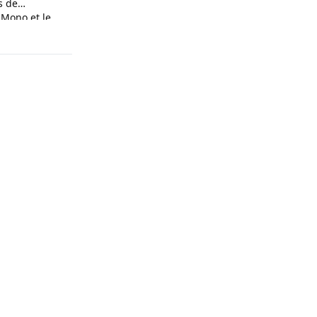
s de
 Mono et le