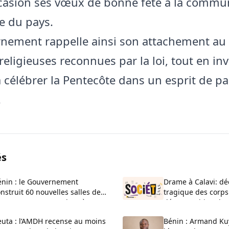
asion ses vœux de bonne fête à la commu
e du pays.
nement rappelle ainsi son attachement au 
religieuses reconnues par la loi, tout en inv
à célébrer la Pentecôte dans un esprit de pa
.
és
énin : le Gouvernement
Drame à Calavi: dé
nstruit 60 nouvelles salles de
tragique des corps
asse au CEG La Verdure à
décomposition d’u
uèdo
Kansounkpa
euta : l’AMDH recense au moins
Bénin : Armand Ku