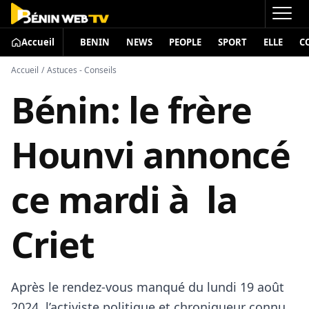
Accueil
BENIN
NEWS
PEOPLE
SPORT
ELLE
C
Accueil
/
Astuces - Conseils
Bénin: le frère
Hounvi annoncé
ce mardi à la
Criet
Après le rendez-vous manqué du lundi 19 août
2024, l’activiste politique et chroniqueur connu