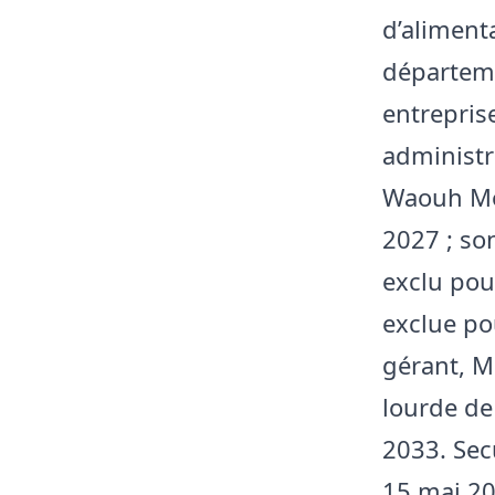
d’aliment
départeme
entrepris
administr
Waouh Mon
2027 ; so
exclu pou
exclue po
gérant, M
lourde de 
2033. Sec
15 mai 20