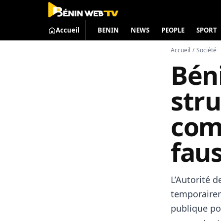
Accueil
BENIN
NEWS
PEOPLE
SPORT
Accueil
/
Société
Béni
stru
com
faus
L’Autorité 
temporairem
publique po