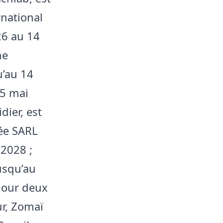
rnational
26 au 14
ne
u’au 14
15 mai
ier, est
ée SARL
 2028 ;
usqu’au
pour deux
ur, Zomaï