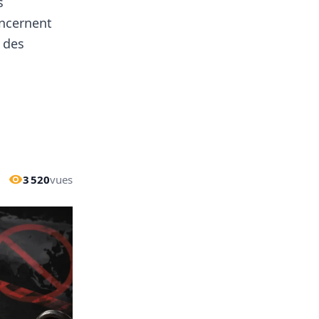
s
oncernent
 des
3 520
vues