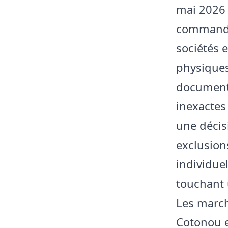
mai 2026 
commande 
sociétés 
physiques
document
inexactes
une décisi
exclusion
individuel
touchant 
Les march
Cotonou e