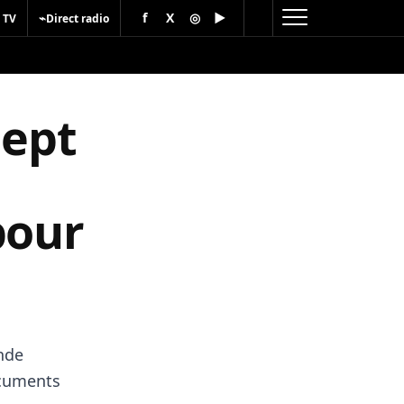
f
X
◎
▶
⌁
 TV
Direct radio
sept
pour
nde
ocuments