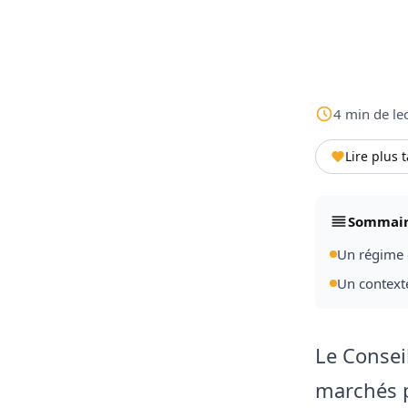
4
min
de le
Lire plus 
Sommai
Un régime 
Un context
Le Conseil
marchés p