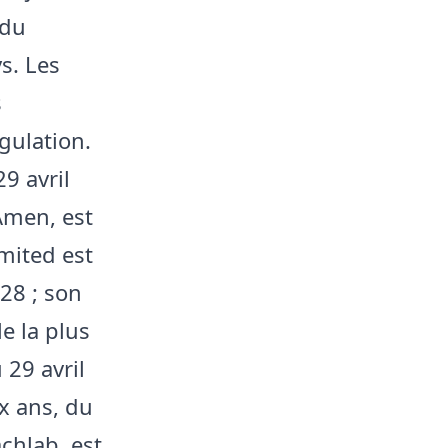
 du
s. Les
s
gulation.
9 avril
Amen, est
mited est
28 ; son
e la plus
 29 avril
x ans, du
chlab, est