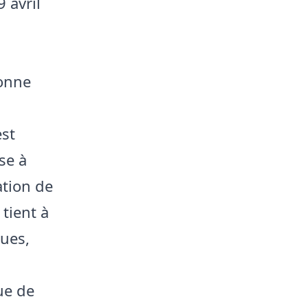
 avril
sonne
est
se à
ation de
 tient à
lues,
ue de