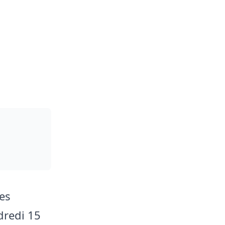
des
dredi 15