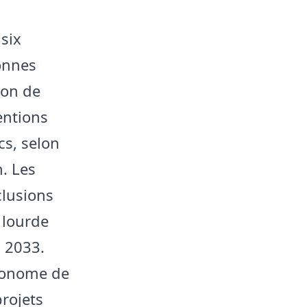
six
sonnes
ion de
ntions
cs, selon
n. Les
clusions
s lourde
l 2033.
utonome de
rojets