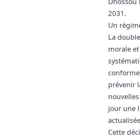
Dhossou L
2031.
Un régime
La double
morale et
systémati
conforme 
prévenir 
nouvelles 
jour une 
actualisé
Cette déc