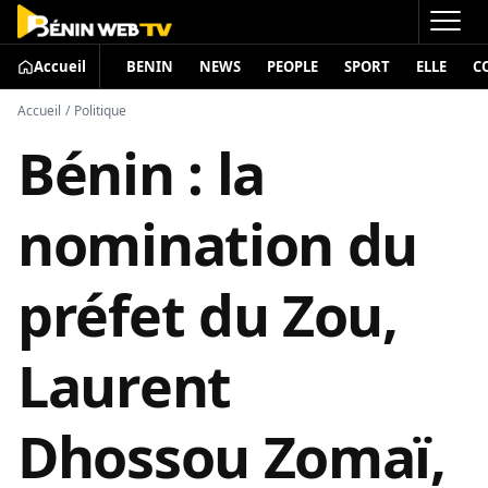
Accueil
BENIN
NEWS
PEOPLE
SPORT
ELLE
C
Accueil
/
Politique
Bénin : la
nomination du
préfet du Zou,
Laurent
Dhossou Zomaï,