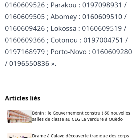
0160609526 ; Parakou : 0197098931 /
0160609505 ; Abomey : 0160609510 /
0160609426 ; Lokossa : 0160609519 /
0160609366 ; Cotonou : 0197004751 /
0197168979 ; Porto-Novo : 0160609280
/ 0196550836 ».
Articles liés
Bénin : le Gouvernement construit 60 nouvelles
salles de classe au CEG La Verdure à Ouèdo
Drame à Calavi: découverte tragique des corps