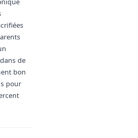
ronique
s
crifiées
parents
un
n dans de
ment bon
ns pour
xercent