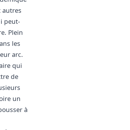
t autres
i peut-
e. Plein
ans les
leur arc.
aire qui
ttre de
lusieurs
oire un
 pousser à