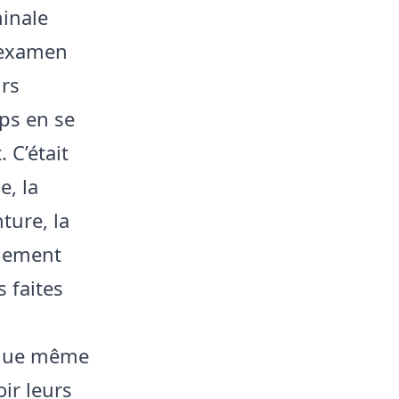
minale
l’examen
urs
ps en se
 C’était
e, la
ture, la
quement
 faites
 que même
ir leurs