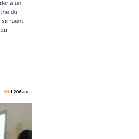
nder à un
ythe du
 se ruent
 du
1 206
vues