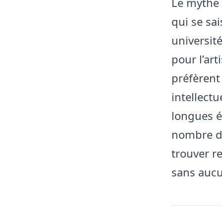
Le mythe 
qui se sai
universit
pour l’art
préfèrent
intellectu
longues 
nombre de
trouver re
sans aucu