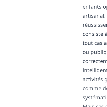
enfants o
artisanal
réussissen
consiste à
tout cas 
ou publiq
correctem
intellige
activités
comme des
systémati
Mais ces 