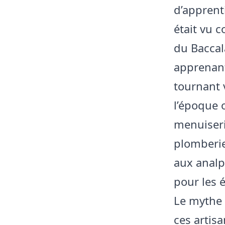
d’apprent
était vu 
du Baccal
apprenant
tournant v
l’époque 
menuiserie
plomberie
aux analp
pour les 
Le mythe 
ces artisa