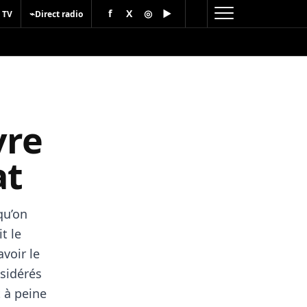
f
X
◎
▶
⌁
 TV
Direct radio
vre
at
qu’on
t le
voir le
nsidérés
 à peine