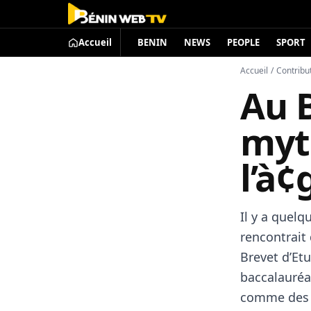
Accueil
BENIN
NEWS
PEOPLE
SPORT
Accueil
/
Contribu
Au B
myt
l’à¢
Il y a quelq
rencontrait 
Brevet d’Etu
baccalauréat
comme des a