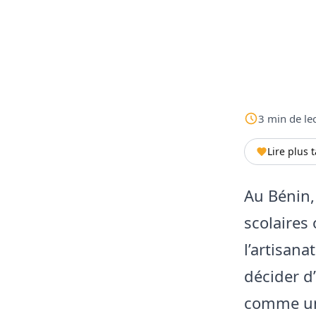
3
min
de le
Lire plus 
Au Bénin,
scolaires
l’artisan
décider d
comme une