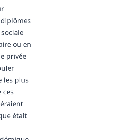
ur
s diplômes
 sociale
aire ou en
se privée
ouler
 les plus
e ces
éraient
ue était
cadémique