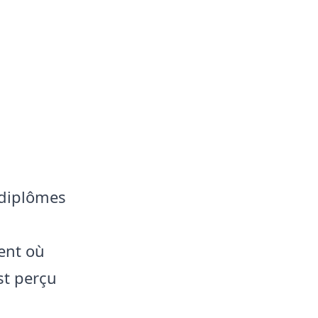
 diplômes
cent où
st perçu