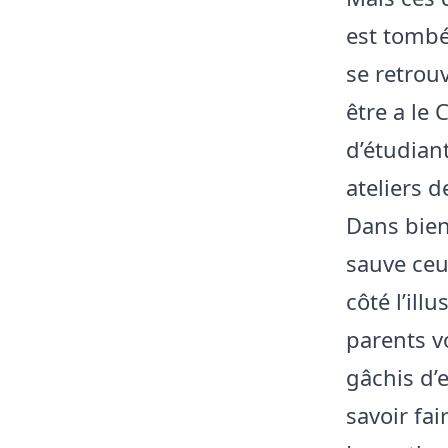
est tombé 
se retrou
être a le 
d’étudian
ateliers d
Dans bien 
sauve ceu
côté l’ill
parents v
gâchis d’
savoir fai