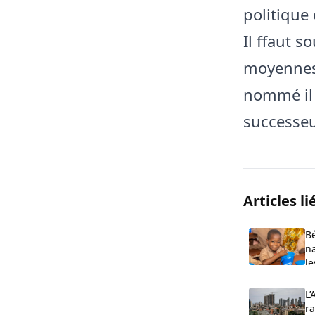
politique 
Il ffaut s
moyennes
nommé il 
successeu
Articles li
Bé
na
le
pr
L’
ra