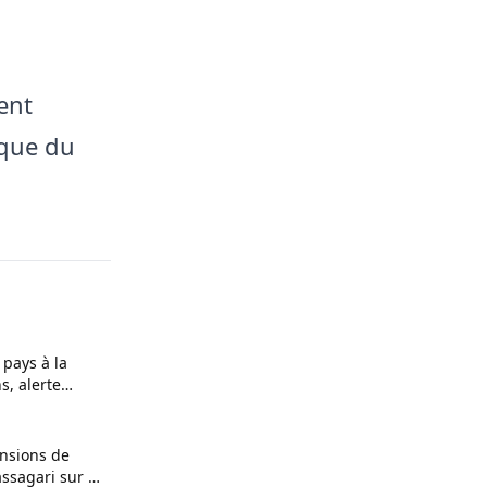
ent
ique du
 pays à la
s, alerte
nsions de
ssagari sur le