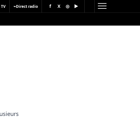
f
X
◎
▶
⌁
 TV
Direct radio
usieurs