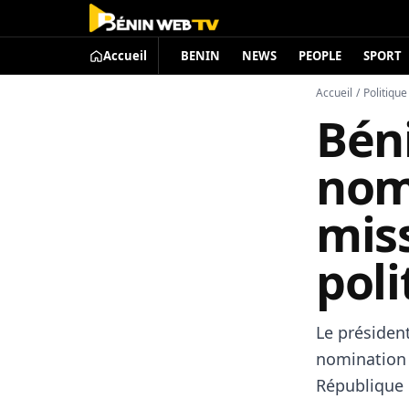
Accueil
BENIN
NEWS
PEOPLE
SPORT
Accueil
/
Politique
Béni
nom
miss
poli
Le présiden
nomination 
République 