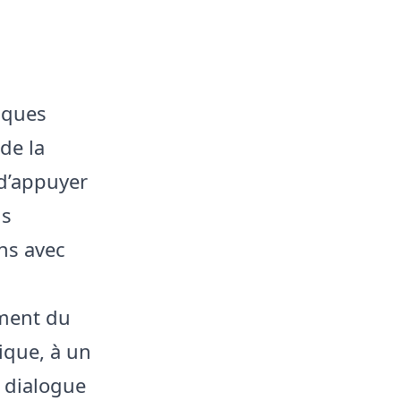
acques
de la
 d’appuyer
ns
ons avec
ement du
ique, à un
 dialogue