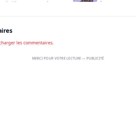
partheid morts en Angola
Sénat
ires
charger les commentaires.
MERCI POUR VOTRE LECTURE — PUBLICITÉ