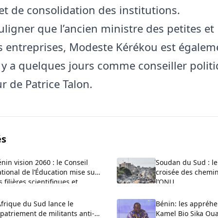
et de consolidation des institutions.
ouligner que l’ancien ministre des petites et
 entreprises, Modeste Kérékou est égalem
y a quelques jours comme conseiller polit
r de Patrice Talon.
és
nin vision 2060 : le Conseil
Soudan du Sud : le
tional de l’Éducation mise sur
croisée des chemin
s filières scientifiques et
l’ONU
ofessionnelles
Afrique du Sud lance le
Bénin: les appréhe
patriement de militants anti-
Kamel Bio Sika Oua