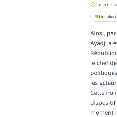
1
min
de le
Lire plus 
Ainsi, pa
Ayadji a 
Républiqu
le chef de
politique
les acteur
Cette nom
dispositi
moment m