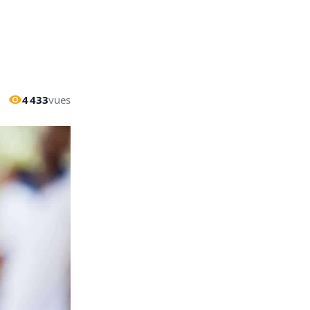
4 433
vues