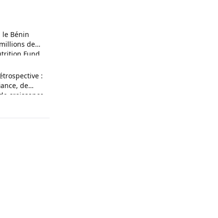
: le Bénin
millions de
utrition Fund
étrospective :
iance, de
de croissance