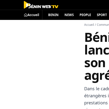
Accueil
BENIN
NEWS
PEOPLE
SPORT
Accueil
/
Commun
Béni
lanc
son 
agr
Dans le cadr
étrangères i
prestations 