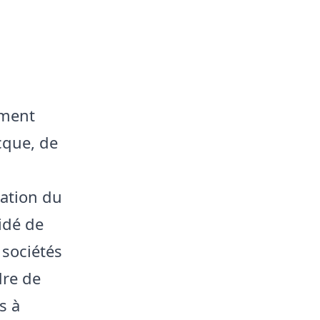
ement
cque, de
sation du
idé de
 sociétés
dre de
s à