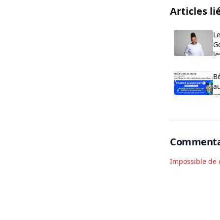
Articles li
Le
G
le
m
Bé
a
2
Commenta
Impossible de 