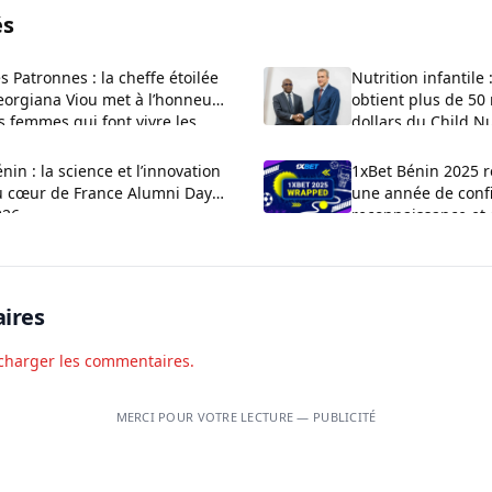
és
s Patronnes : la cheffe étoilée
Nutrition infantile 
eorgiana Viou met à l’honneur
obtient plus de 50 
s femmes qui font vivre les
dollars du Child N
archés béninois
nin : la science et l’innovation
1xBet Bénin 2025 r
u cœur de France Alumni Day
une année de conf
026
reconnaissance et 
ires
charger les commentaires.
MERCI POUR VOTRE LECTURE — PUBLICITÉ