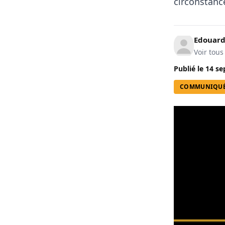
circonstanc
Edouard
Voir tous
Publié le
14 se
COMMUNIQU