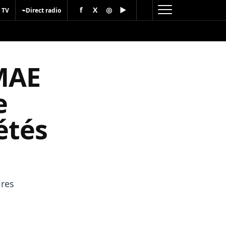
f
X
◎
▶
⌁
 TV
Direct radio
 MAE
e
étés
ires