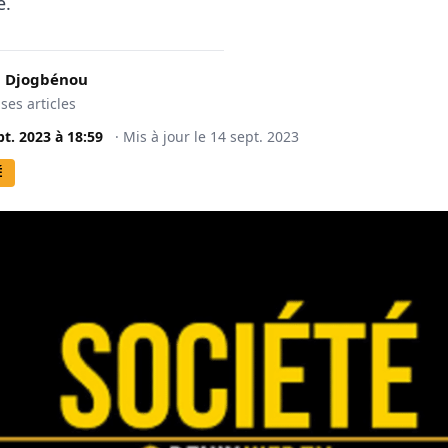
e.
 Djogbénou
 ses articles
pt. 2023
à
18:59
·
Mis à jour le
14 sept. 2023
É