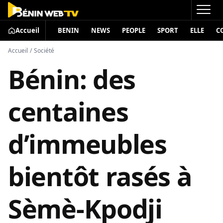
Accueil
BENIN
NEWS
PEOPLE
SPORT
ELLE
C
Accueil
/
Société
Bénin: des
centaines
d’immeubles
bientôt rasés à
Sèmè-Kpodji