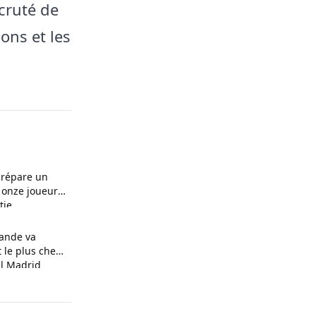
cruté de
ons et les
prépare un
 onze joueurs
tie
ande va
t le plus cher
al Madrid