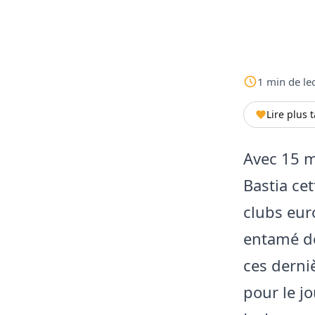
1
min
de le
Lire plus 
Avec 15 m
Bastia cet
clubs eur
entamé de
ces derni
pour le j