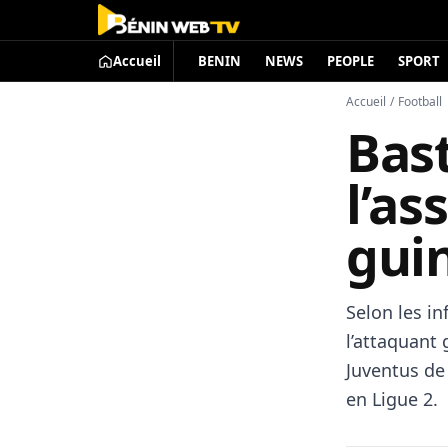
Accueil
BENIN
NEWS
PEOPLE
SPORT
Accueil
/
Football
Bast
l’as
gui
Selon les in
l’attaquant 
Juventus de 
en Ligue 2.