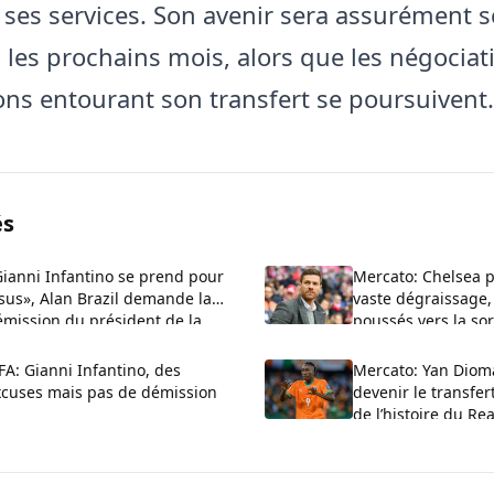
r ses services. Son avenir sera assurément s
 les prochains mois, alors que les négociati
ons entourant son transfert se poursuivent.
és
ianni Infantino se prend pour
Mercato: Chelsea 
sus», Alan Brazil demande la
vaste dégraissage,
émission du président de la
poussés vers la sor
FA
FA: Gianni Infantino, des
Mercato: Yan Diom
xcuses mais pas de démission
devenir le transfer
de l’histoire du Re