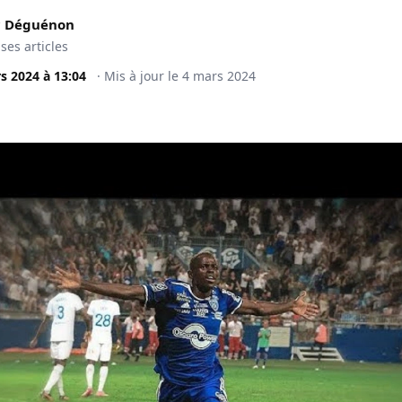
c Déguénon
 ses articles
s 2024
à
13:04
·
Mis à jour le
4 mars 2024