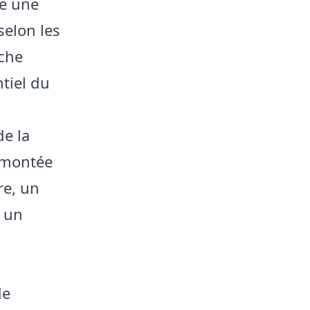
e une
selon les
oche
tiel du
de la
a montée
re, un
 un
de