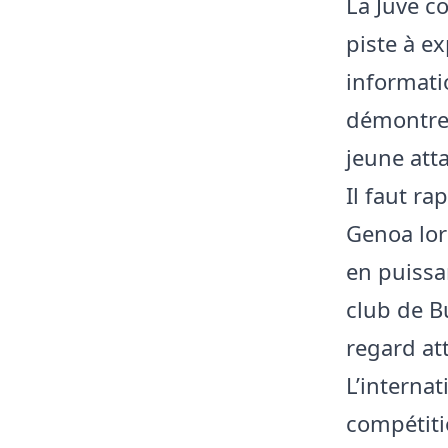
La Juve c
piste à e
informati
démontre 
jeune att
Il faut ra
Genoa lor
en puissa
club de B
regard att
L’interna
compétiti