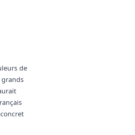
uleurs de
s grands
aurait
rançais
 concret