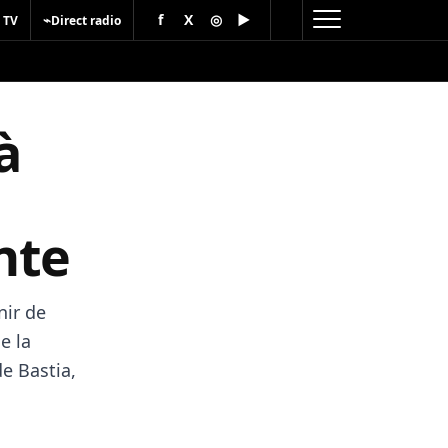
f
X
◎
▶
⌁
 TV
Direct radio
 à
nte
nir de
e la
de Bastia,