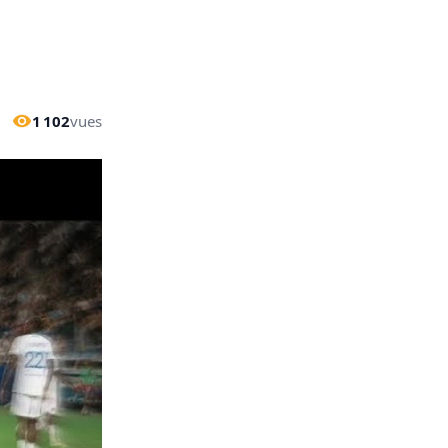
1 102
vues