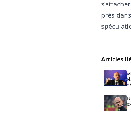
s’attache
près dans
spéculati
Articles li
«G
Jé
d
FI
FI
e