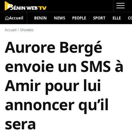
Accueil
BENIN
NEWS
PEOPLE
SPORT
ELLE
C
Accueil
/
Showbiz
Aurore Bergé
envoie un SMS à
Amir pour lui
annoncer qu’il
sera