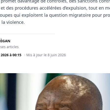
n promet davantage de contrôles, des sanctions contr
et des procédures accélérées d’expulsion, tout en m
roupes qui exploitent la question migratoire pour pr
t la violence.
MÈGAN
 ses articles
n 2026
à
00:15
·
Mis à jour le
8 juin 2026