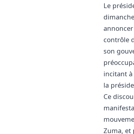
Le présid
dimanche 
annoncer 
contrôle d
son gouve
préoccupa
incitant à
la présid
Ce discou
manifest
mouvement
Zuma, et p