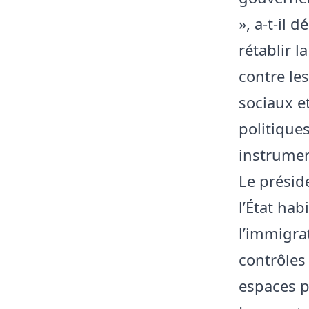
», a-t-il
rétablir l
contre le
sociaux e
politique
instrumen
Le présid
l’État hab
l’immigra
contrôles 
espaces p