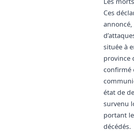
Les morts
Ces décla
annoncé, l
d’attaque
située à e
province 
confirmé 
communiq
état de d
survenu l
portant l
décédés.