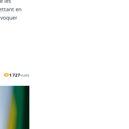
e les
ettant en
ovoquer
1 727
vues