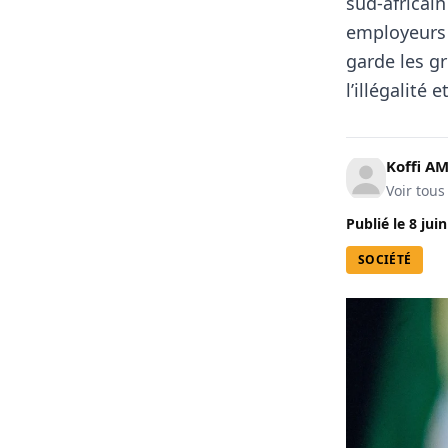
sud-africai
employeurs 
garde les g
l’illégalité e
Koffi A
Voir tous
Publié le
8 jui
SOCIÉTÉ