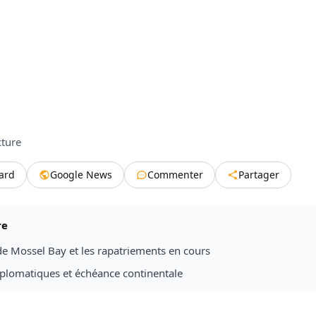
cture
tard
Google News
Commenter
Partager
re
de Mossel Bay et les rapatriements en cours
iplomatiques et échéance continentale