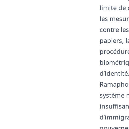
limite de
les mesur
contre le
papiers, 
procédure
biométriq
d’identité
Ramaphosa
système m
insuffisan
d’immigra
gouverne