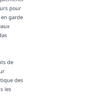
ours pour
s en garde
eaux
das
nts de
ur
atique des
s les