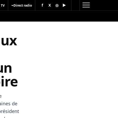
f
X
◎
▶
⌁
 TV
Direct radio
aux
un
ire
e
aines de
président