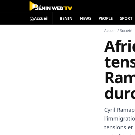
Accueil
BENIN
NEWS
PEOPLE
SPORT
Accueil
/
Société
Afri
ten
Ram
dur
Cyril Ramap
l’immigrati
tensions et 