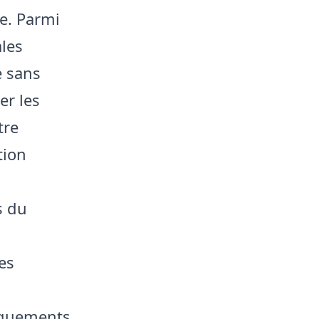
re. Parmi
les
e sans
er les
tre
tion
s du
ces
nquements