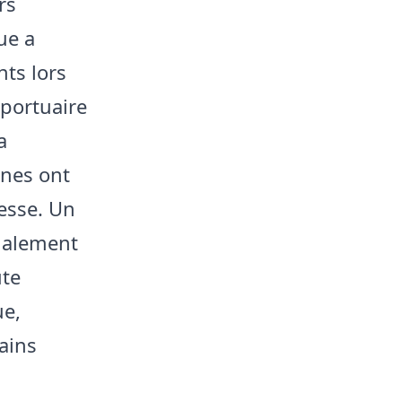
rs
ue a
nts lors
 portuaire
a
ines ont
esse. Un
galement
ute
ue,
ains