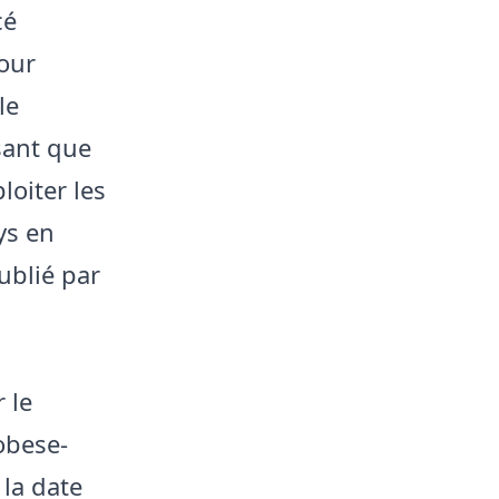
cé
pour
le
ssant que
oiter les
ys en
publié par
 le
obese-
 la date