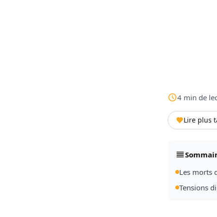
4
min
de le
Lire plus 
Sommai
Les morts 
Tensions d