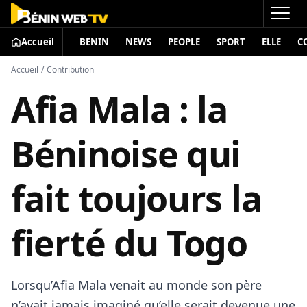
Accueil
BENIN
NEWS
PEOPLE
SPORT
ELLE
C
Accueil
/
Contribution
Afia Mala : la
Béninoise qui
fait toujours la
fierté du Togo
Lorsqu’Afia Mala venait au monde son père
n’avait jamais imaginé qu’elle serait devenue une