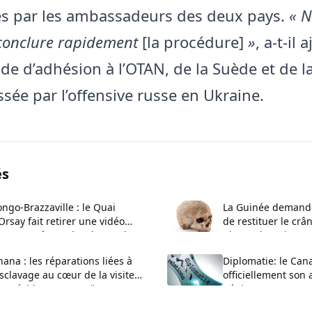
s par les ambassadeurs des deux pays.
« 
conclure rapidement
[la procédure]
»
, a-t-il 
e d’adhésion à l’OTAN, de la Suède et de l
ssée par l’offensive russe en Ukraine.
és
ngo-Brazzaville : le Quai
La Guinée demande
Orsay fait retirer une vidéo
de restituer le crâ
ontroversée sur les demandes
Biro et de trois pr
 visa
ana : les réparations liées à
Diplomatie: le Can
esclavage au cœur de la visite
officiellement so
u président en Jamaïque
Bénin