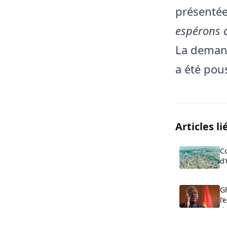
présentée
espérons 
La demand
a été pou
Articles li
Co
d’
c
de
Gh
l’
d