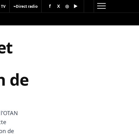
f
X
◎
▶
⌁
 TV
Direct radio
et
n de
 l’OTAN
tte
ron de