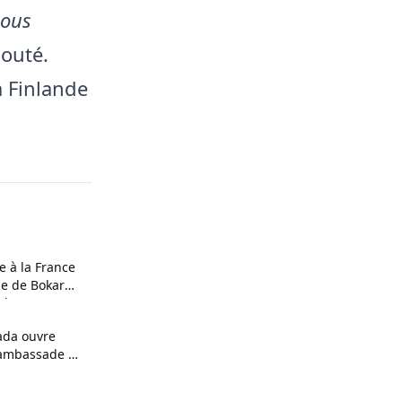
Nous
ajouté.
a Finlande
 à la France
ne de Bokar
oches
ada ouvre
n ambassade au