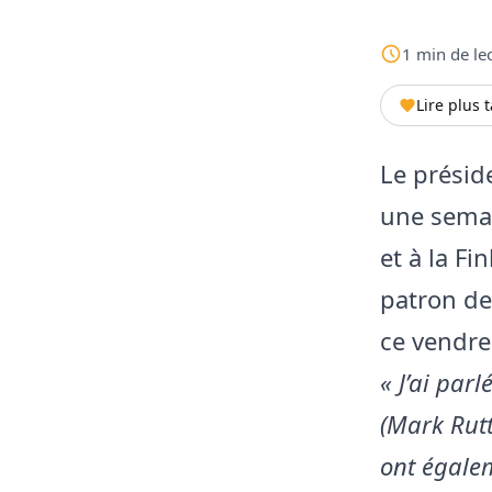
1
min
de le
Lire plus 
Le présid
une semai
et à la Fi
patron de 
ce vendre
« J’ai par
(Mark Rut
ont égale