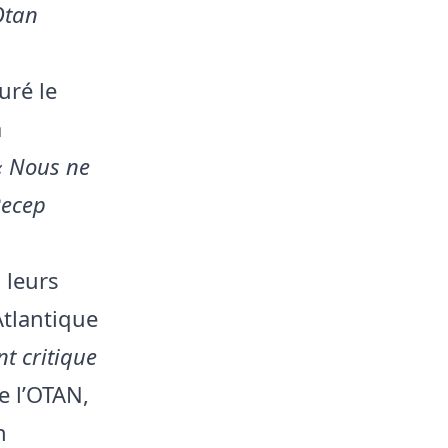
Otan
suré le
à
« Nous ne
Recep
 leurs
Atlantique
t critique
de l’OTAN,
n