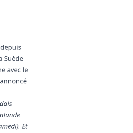
 depuis
la Suède
ne avec le
l annoncé
ndais
inlande
medi). Et