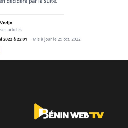
 en décidera par la suite.
 Vodjo
 ses articles
i 2022
à
22:01
·
Mis à jour le
25 oct. 2022