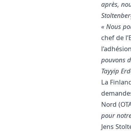
après, nou
Stoltenber
« Nous po
chef de l’
l’adhésio
pouvons di
Tayyip Er
La Finlan
demandes 
Nord (OT
pour notre
Jens Stol