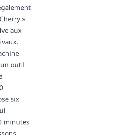
 également
Cherry »
ive aux
ivaux.
achine
un outil
e
30
ose six
ui
30 minutes
issons