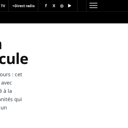
f
X
◎
▶
⌁
 TV
Direct radio
à
cule
ours : cet
r avec
 à la
nités qui
 un