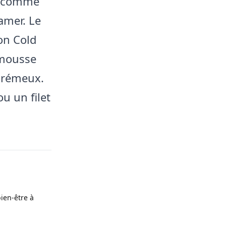
e comme
amer. Le
ion Cold
 mousse
 crémeux.
u un filet
bien-être à