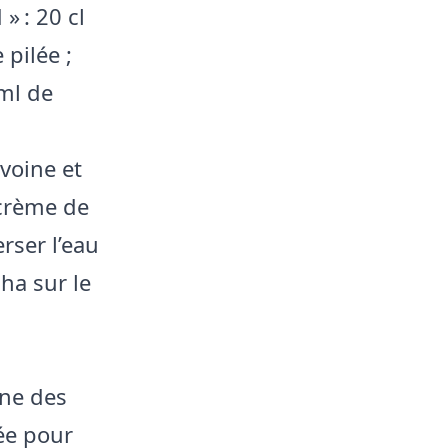
» : 20 cl
pilée ;
 ml de
avoine et
 crème de
rser l’eau
ha sur le
ne des
tée pour