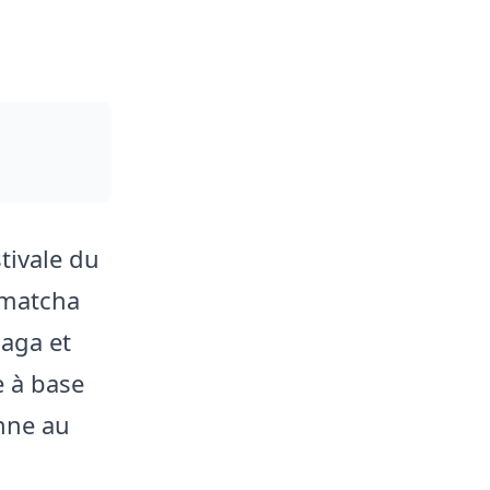
tivale du
 matcha
aga et
e à base
enne au