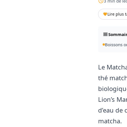
3
min
de le
Lire plus 
Sommai
Boissons or
Le Matcha
thé match
biologiqu
Lion’s Ma
d’eau de 
matcha.