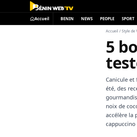
Accueil
BENIN
NEWS
PEOPLE
SPORT
Accueil
/
Style de 
5 bo
test
Canicule et 
été, des rec
gourmandise.
noix de coc
accélère la
cappuccino 