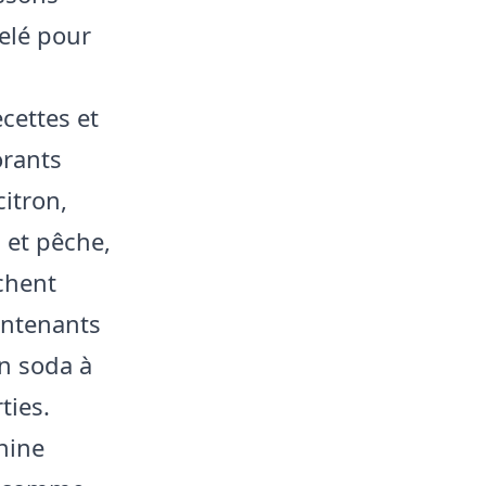
elé pour
cettes et
orants
itron,
 et pêche,
chent
ontenants
n soda à
ties.
hine