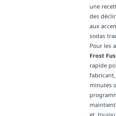
une recet
des décli
aux accen
sodas tra
Pour les 
Frost Fus
rapide pou
fabricant,
minutes s
programme
maintient
et, toujou