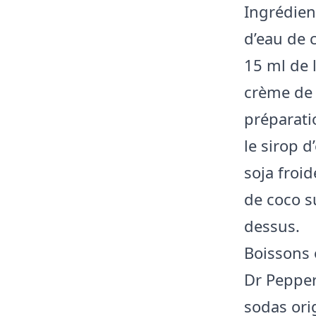
Ingrédient
d’eau de 
15 ml de l
crème de 
préparatio
le sirop 
soja froi
de coco s
dessus.
Boissons o
Dr Pepper
sodas orig