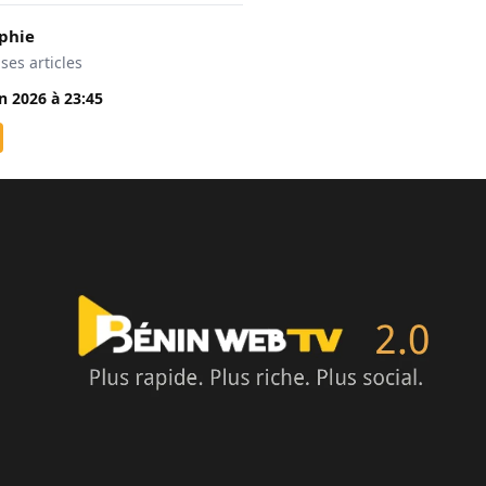
phie
 ses articles
in 2026
à
23:45