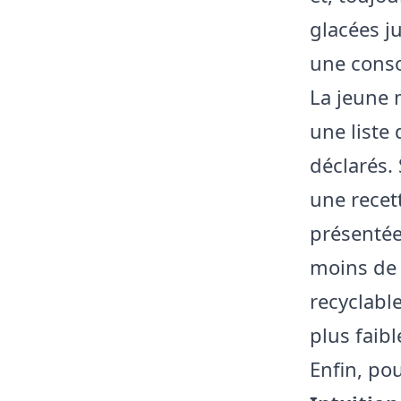
glacées j
une conso
La jeune
une liste 
déclarés.
une recet
présentée
moins de 
recyclabl
plus faib
Enfin, po