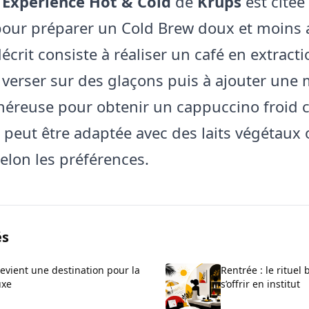
 Experience Hot & Cold
de
Krups
est cité
pour préparer un Cold Brew doux et moins 
écrit consiste à réaliser un café en extract
e verser sur des glaçons puis à ajouter une
énéreuse pour obtenir un cappuccino froid
 peut être adaptée avec des laits végétaux o
selon les préférences.
és
devient une destination pour la
Rentrée : le rituel 
uxe
s’offrir en institut