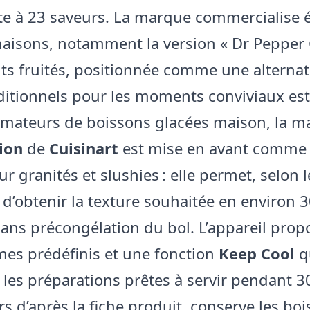
te à 23 saveurs. La marque commercialise
naisons, notamment la version « Dr Pepper 
ts fruités, positionnée comme une alternat
ditionnels pour les moments conviviaux est
amateurs de boissons glacées maison, la m
ion
de
Cuisinart
est mise en avant comme 
r granités et slushies : elle permet, selon l
 d’obtenir la texture souhaitée en environ 
ans précongélation du bol. L’appareil prop
s prédéfinis et une fonction
Keep Cool
q
 les préparations prêtes à servir pendant 
rs d’après la fiche produit, conserve les bo