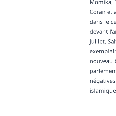
Momika, 3
Coran et 
dans le c
devant l’
juillet, 
exemplair
nouveau b
parlement
négatives
islamique