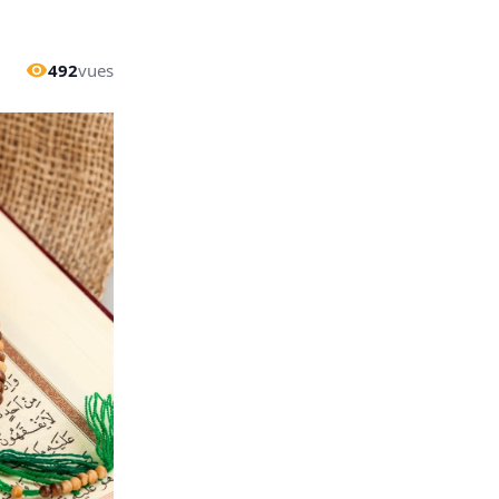
492
vues