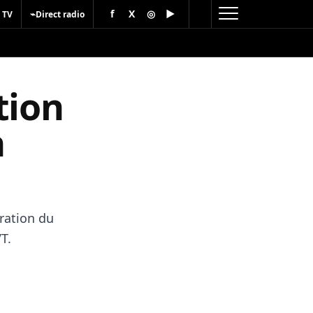
f
X
◎
▶
⌁
 TV
Direct radio
tion
n
ration du
T.