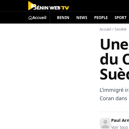
Accueil
BENIN
NEWS
PEOPLE
SPORT
Accueil
/
Société
Une
du 
Suè
L’immigré i
Coran dans 
Paul A
Voir tous