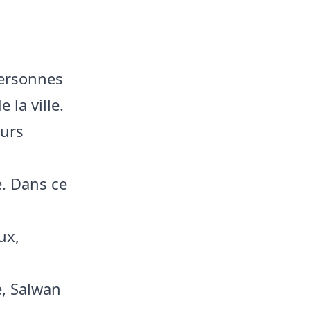
personnes
 la ville.
eurs
e. Dans ce
ux,
e, Salwan