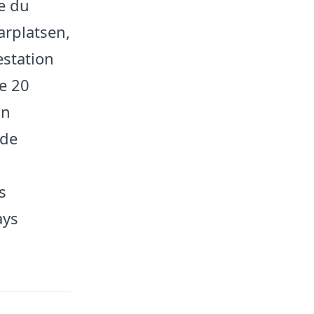
e du
arplatsen,
estation
le 20
un
 de
s
ays