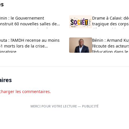
és
énin : le Gouvernement
Drame à Calavi: dé
nstruit 60 nouvelles salles de
tragique des corps
asse au CEG La Verdure à
décomposition d’u
uèdo
Kansounkpa
euta : l’AMDH recense au moins
Bénin : Armand Ku
1 morts lors de la crise
l’écoute des acteur
igratoire
l’éducation dans le
Couffo
ires
charger les commentaires.
MERCI POUR VOTRE LECTURE — PUBLICITÉ