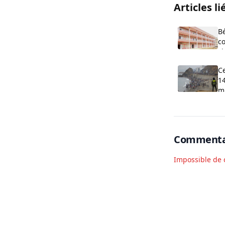
Articles li
B
co
cl
O
C
14
m
Commenta
Impossible de 