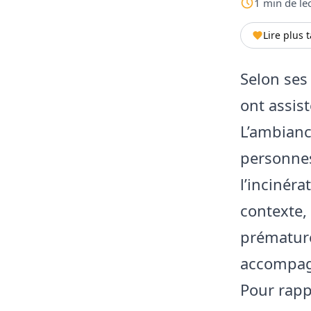
1
min
de le
Lire plus 
Selon ses
ont assist
L’ambiance
personnes
l’incinéra
contexte,
prématuré
accompagn
Pour rappe