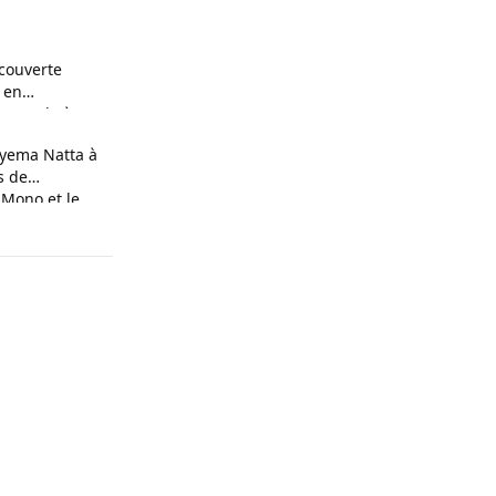
couverte
 en
n couple à
yema Natta à
s de
 Mono et le