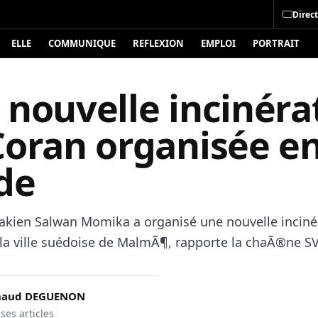
Direct
ELLE
COMMUNIQUE
REFLEXION
EMPLOI
PORTRAIT
 nouvelle incinéra
Coran organisée e
de
rakien Salwan Momika a organisé une nouvelle inciné
la ville suédoise de MalmÃ¶, rapporte la chaÃ®ne SV
rnaud DEGUENON
 ses articles