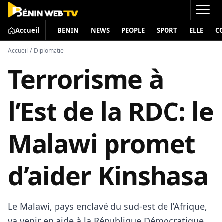
Accueil
BENIN
NEWS
PEOPLE
SPORT
ELLE
C
Accueil
/
Diplomatie
Terrorisme à
l’Est de la RDC: le
Malawi promet
d’aider Kinshasa
Le Malawi, pays enclavé du sud-est de l’Afrique,
va venir en aide à la République Démocratique