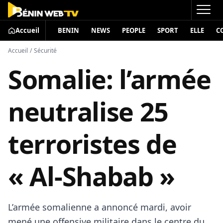
Accueil
BENIN
NEWS
PEOPLE
SPORT
ELLE
C
Accueil
/
Sécurité
Somalie: l’armée
neutralise 25
terroristes de
« Al-Shabab »
L’armée somalienne a annoncé mardi, avoir
mené une offensive militaire dans le centre du