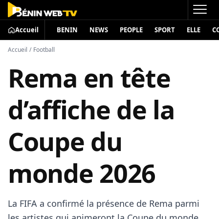
Accueil
BENIN
NEWS
PEOPLE
SPORT
ELLE
C
Accueil
/
Football
Rema en tête
d’affiche de la
Coupe du
monde 2026
La FIFA a confirmé la présence de Rema parmi
les artistes qui animeront la Coupe du monde