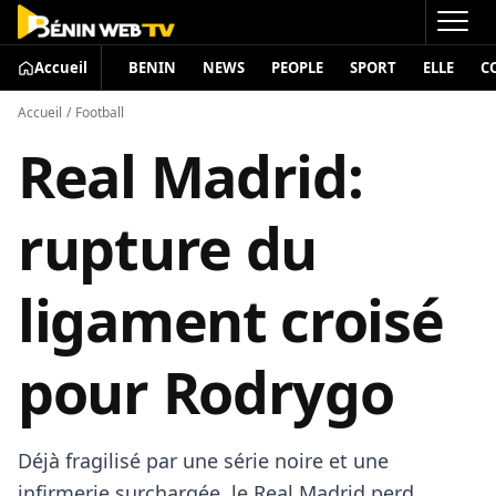
Accueil
BENIN
NEWS
PEOPLE
SPORT
ELLE
C
Accueil
/
Football
Real Madrid:
rupture du
ligament croisé
pour Rodrygo
Déjà fragilisé par une série noire et une
infirmerie surchargée, le Real Madrid perd