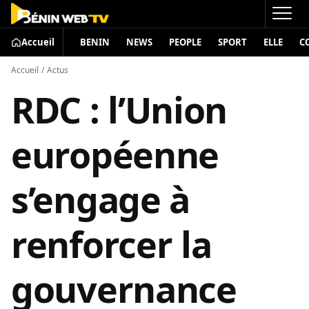
Accueil
BENIN
NEWS
PEOPLE
SPORT
ELLE
C
Accueil
/
Actus
RDC : l’Union
européenne
s’engage à
renforcer la
gouvernance