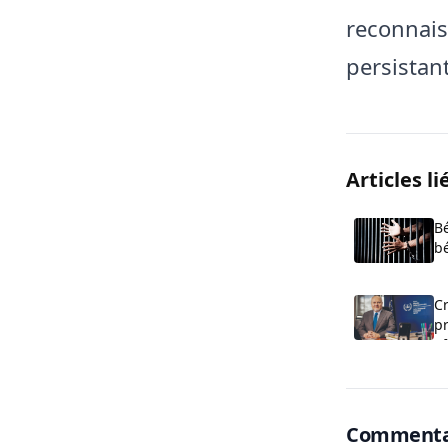
reconnais
persistant
Articles li
Bé
bé
pr
Cr
p
of
Commenta