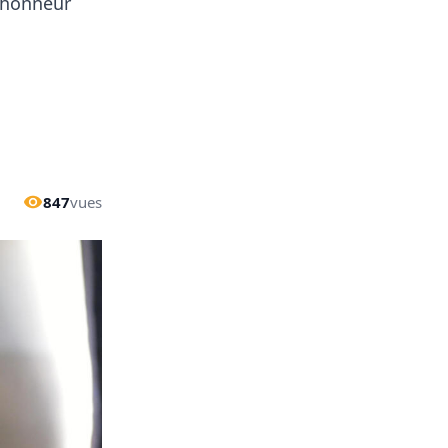
d’honneur
847
vues