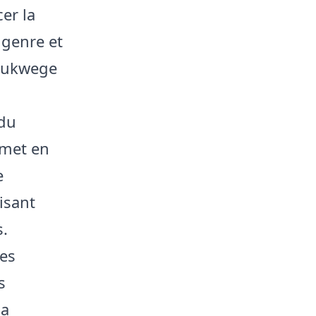
er la
e genre et
Mukwege
 du
 met en
e
isant
s.
des
s
la