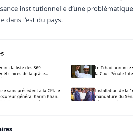
sance institutionnelle d’une problématique
e dans l’est du pays.
és
nin : la liste des 369
Le Tchad annonce s
néficiaires de la grâce
la Cour Pénale Int
ésidentielle
ise sans précédent à la CPI: le
Installation de la 1
rocureur général Karim Khan
mandature du Séna
ficiellement destitué
réunion préparatoi
ce vendredi à Cot
ires