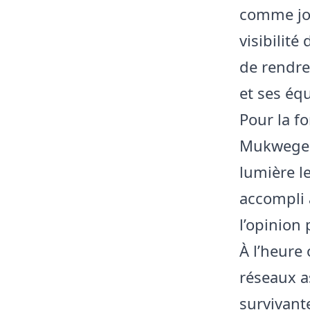
comme jou
visibilité
de rendr
et ses éq
Pour la fo
Mukwege D
lumière le
accompli 
l’opinion
À l’heure
réseaux a
survivant