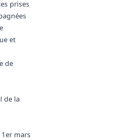
tes prises
mpagnées
e
ue et
re de
 de la
e 1er mars