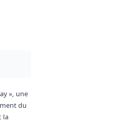
ay », une
gement du
 la