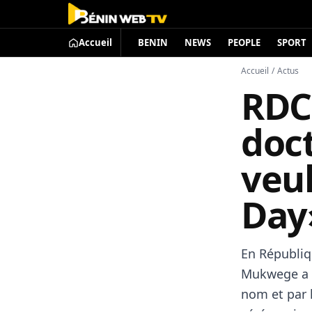
Accueil
BENIN
NEWS
PEOPLE
SPORT
Accueil
/
Actus
RDC 
doc
veu
Day
En Républiq
Mukwege a é
nom et par l