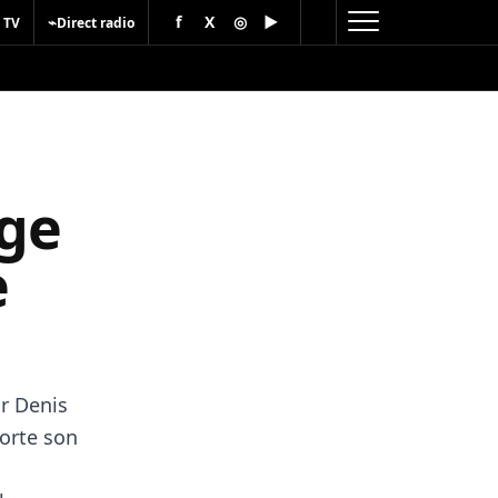
f
X
◎
▶
⌁
 TV
Direct radio
ge
e
r Denis
orte son