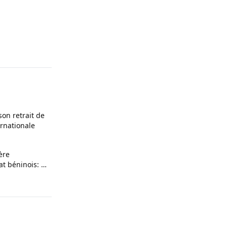
on retrait de
ernationale
ère
t béninois: la
re s’est tenue
onou