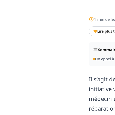
1
min
de le
Lire plus 
Sommai
Un appel à 
Il s’agit
initiativ
médecin e
réparatio