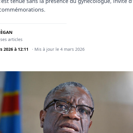
’est tenue sans la présence du gynécologue, invité 
 commémorations.
MÈGAN
 ses articles
s 2026
à
12:11
·
Mis à jour le
4 mars 2026